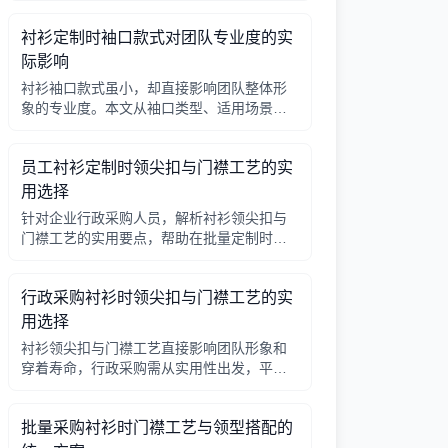
因素，帮助行政采购做出合理选择。
衬衫定制时袖口款式对团队专业度的实
际影响
衬衫袖口款式虽小，却直接影响团队整体形
象的专业度。本文从袖口类型、适用场景、
搭配细节三个角度，帮助采购人员在批量定
制时做出实用选择。
员工衬衫定制时领尖扣与门襟工艺的实
用选择
针对企业行政采购人员，解析衬衫领尖扣与
门襟工艺的实用要点，帮助在批量定制时做
出合理选择。
行政采购衬衫时领尖扣与门襟工艺的实
用选择
衬衫领尖扣与门襟工艺直接影响团队形象和
穿着寿命，行政采购需从实用性出发，平衡
成本与品质。本文解析常见工艺差异，提供
选择要点。
批量采购衬衫时门襟工艺与领型搭配的