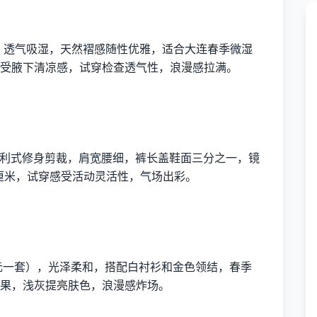
m²，透气吸湿，天然褶感随性优雅，适合大连春季微湿
受腋下清凉感，试穿检查透气性，浪漫感拉满。
。
意大利式修身剪裁，肩宽腰细，裤长盖鞋面三分之一，镜
3厘米，试穿感受活动灵活性，气场出彩。
0元一套），光泽柔和，搭配白衬衫和金色领结，春季
果，浅灰提亮肤色，浪漫感炸场。