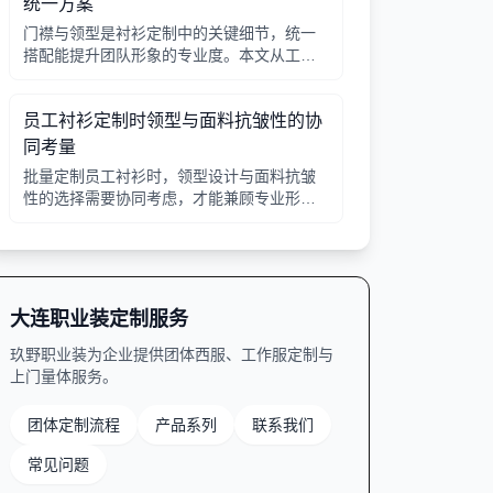
统一方案
门襟与领型是衬衫定制中的关键细节，统一
搭配能提升团队形象的专业度。本文从工艺
选择、领型搭配、面料适配三个角度给出实
用建议，并附对比表格，帮助行政采购高效
员工衬衫定制时领型与面料抗皱性的协
决策。
同考量
批量定制员工衬衫时，领型设计与面料抗皱
性的选择需要协同考虑，才能兼顾专业形象
与穿着舒适。本文从领型分类、面料特性、
工艺细节等方面提供实用指南。
大连职业装定制服务
玖野职业装为企业提供团体西服、工作服定制与
上门量体服务。
团体定制流程
产品系列
联系我们
常见问题