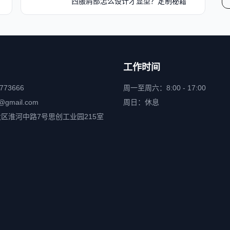
西服肩部怎么设计才显型？定制秘籍
工作时间
6773666
周一至周六：8:00 - 17:00
@gmail.com
周日：休息
区淮河中路7号思创工业园215室