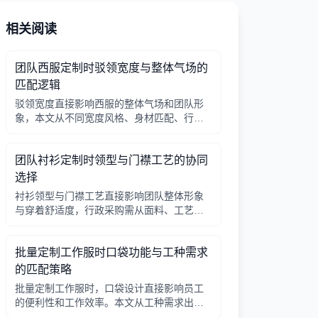
相关阅读
团队西服定制时驳领宽度与整体气场的
匹配逻辑
驳领宽度直接影响西服的整体气场和团队形
象，本文从不同宽度风格、身材匹配、行业
场景等方面提供选择逻辑，帮助行政采购做
出合适决策。
团队衬衫定制时领型与门襟工艺的协同
选择
衬衫领型与门襟工艺直接影响团队整体形象
与穿着舒适度，行政采购需从面料、工艺、
搭配三方面综合考量。
批量定制工作服时口袋功能与工种需求
的匹配策略
批量定制工作服时，口袋设计直接影响员工
的便利性和工作效率。本文从工种需求出
发，分析口袋数量、位置、闭合方式等关键