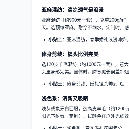
亚麻混纺：清凉透气最浪漫
亚麻混纺（约900元一套），克重200g/
天。选预缩亚麻，耐穿不缩水。定制时，感
小贴士
：亚麻混纺，春季婚礼浪漫帅炸
修身剪裁：镜头比例完美
选120支羊毛混纺（约1000元一套），
头里身形完美。量体时，胯宽腿长误差0.
小贴士
：修身剪裁，婚礼镜头帅到飞。
浅色系：清新又吸睛
浅灰或象牙白西服，选高支羊毛（约120
阳光下耐看。定制时，试颜色在户外光线效
小贴士
：浅色系，春季婚礼氛围满分。