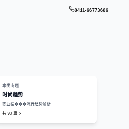
0411-66773666
本类专题
时尚趋势
职业装���流行趋势解析
共
93
篇