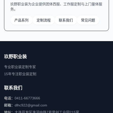
玖野职业装为企业提供团体西服、工作服定制与上门量体服
务。
产品系列
定制流程
联系我们
常见问题
玖野职业装
专业职业装定制专家
15年专注职业装定制
联系我们
电话：
0411-66773666
邮箱：
dlhc922@gmail.com
地址：
大连开发区淮河中路7号思创工业园215室