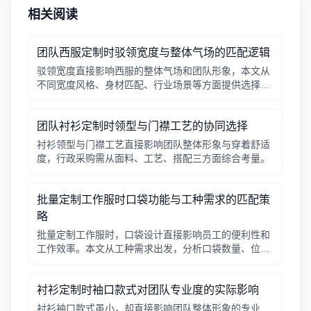
相关阅读
团队西服定制时驳领宽度与整体气场的匹配逻辑
驳领宽度直接影响西服的整体气场和团队形象，本文从
不同宽度风格、身材匹配、行业场景等方面提供选择逻
辑，帮助行政采购做出合适决策。
团队衬衫定制时领型与门襟工艺的协同选择
衬衫领型与门襟工艺直接影响团队整体形象与穿着舒适
度，行政采购需从面料、工艺、搭配三方面综合考量。
批量定制工作服时口袋功能与工种需求的匹配策
略
批量定制工作服时，口袋设计直接影响员工的便利性和
工作效率。本文从工种需求出发，分析口袋数量、位
置、闭合方式等关键因素，帮助行政采购做出合理选
择。
衬衫定制时袖口款式对团队专业度的实际影响
衬衫袖口款式虽小，却直接影响团队整体形象的专业