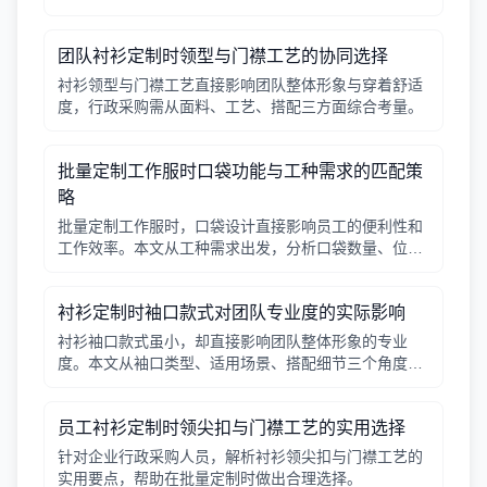
辑，帮助行政采购做出合适决策。
团队衬衫定制时领型与门襟工艺的协同选择
衬衫领型与门襟工艺直接影响团队整体形象与穿着舒适
度，行政采购需从面料、工艺、搭配三方面综合考量。
批量定制工作服时口袋功能与工种需求的匹配策
略
批量定制工作服时，口袋设计直接影响员工的便利性和
工作效率。本文从工种需求出发，分析口袋数量、位
置、闭合方式等关键因素，帮助行政采购做出合理选
择。
衬衫定制时袖口款式对团队专业度的实际影响
衬衫袖口款式虽小，却直接影响团队整体形象的专业
度。本文从袖口类型、适用场景、搭配细节三个角度，
帮助采购人员在批量定制时做出实用选择。
员工衬衫定制时领尖扣与门襟工艺的实用选择
针对企业行政采购人员，解析衬衫领尖扣与门襟工艺的
实用要点，帮助在批量定制时做出合理选择。