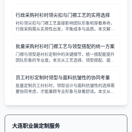
行政采购衬衫时领尖扣与门襟工艺的实用选择
衬衫领尖扣与门襟工艺直接影响团队形象和穿着寿命，
行政采购需从实用性出发，平衡成本与品质。本文解析
常见工艺差异，提供选择要点。
批量采购衬衫时门襟工艺与领型搭配的统一方案
门襟与领型是衬衫定制中的关键细节，统一搭配能提升
团队形象的专业度。本文从工艺选择、领型搭配、面料
适配三个角度给出实用建议，并附对比表格，帮助行政
采购高效决策。
员工衬衫定制时领型与面料抗皱性的协同考量
批量定制员工衬衫时，领型设计与面料抗皱性的选择需
要协同考虑，才能兼顾专业形象与穿着舒适。本文从领
型分类、面料特性、工艺细节等方面提供实用指南。
大连职业装定制服务