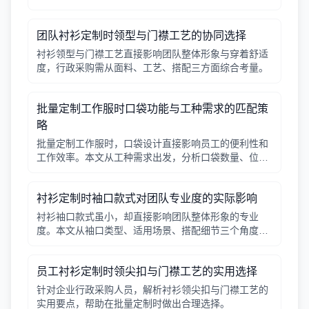
辑，帮助行政采购做出合适决策。
团队衬衫定制时领型与门襟工艺的协同选择
衬衫领型与门襟工艺直接影响团队整体形象与穿着舒适
度，行政采购需从面料、工艺、搭配三方面综合考量。
批量定制工作服时口袋功能与工种需求的匹配策
略
批量定制工作服时，口袋设计直接影响员工的便利性和
工作效率。本文从工种需求出发，分析口袋数量、位
置、闭合方式等关键因素，帮助行政采购做出合理选
择。
衬衫定制时袖口款式对团队专业度的实际影响
衬衫袖口款式虽小，却直接影响团队整体形象的专业
度。本文从袖口类型、适用场景、搭配细节三个角度，
帮助采购人员在批量定制时做出实用选择。
员工衬衫定制时领尖扣与门襟工艺的实用选择
针对企业行政采购人员，解析衬衫领尖扣与门襟工艺的
实用要点，帮助在批量定制时做出合理选择。