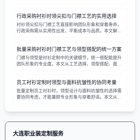
行政采购衬衫时领尖扣与门襟工艺的实用选择
衬衫领尖扣与门襟工艺直接影响团队形象和穿着寿命，
行政采购需从实用性出发，平衡成本与品质。本文解析
常见工艺差异，提供选择要点。
批量采购衬衫时门襟工艺与领型搭配的统一方案
门襟与领型是衬衫定制中的关键细节，统一搭配能提升
团队形象的专业度。本文从工艺选择、领型搭配、面料
适配三个角度给出实用建议，并附对比表格，帮助行政
采购高效决策。
员工衬衫定制时领型与面料抗皱性的协同考量
批量定制员工衬衫时，领型设计与面料抗皱性的选择需
要协同考虑，才能兼顾专业形象与穿着舒适。本文从领
型分类、面料特性、工艺细节等方面提供实用指南。
大连职业装定制服务