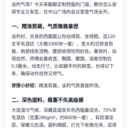
谈判气场？今天来聊聊定制西服的门道，教你怎么穿
得专业又有型，在中山广场的会议室里气场全开。
一、精准剪裁，气质稳稳拿捏
谈判时，合身的西服能让你站得挺、坐得稳。选120
支羊毛混纺（大概1000块一套），意大利式修身剪
裁，肩部线条流畅，腰部收得恰到好处。量体时，站
得自然，师傅会量肩宽、胸围、腰围，误差控制在
0.3厘米。动态尺寸，比如握手时的肩宽，也得记下
来，确保动作自然又帅气。
穿搭小妙招：
精准剪裁，谈判气质直接炸场。
二、深色面料，稳重不失高级感
大连湿冷气候，深藏蓝或炭灰色西服最适合，70%羊
毛混纺（克重280g/m²，约800块一套），有防潮涂
层，保暖又抗湿。面料细腻，灯光下有微光泽，显得