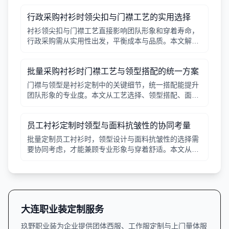
行政采购衬衫时领尖扣与门襟工艺的实用选择
衬衫领尖扣与门襟工艺直接影响团队形象和穿着寿命，
行政采购需从实用性出发，平衡成本与品质。本文解析
常见工艺差异，提供选择要点。
批量采购衬衫时门襟工艺与领型搭配的统一方案
门襟与领型是衬衫定制中的关键细节，统一搭配能提升
团队形象的专业度。本文从工艺选择、领型搭配、面料
适配三个角度给出实用建议，并附对比表格，帮助行政
采购高效决策。
员工衬衫定制时领型与面料抗皱性的协同考量
批量定制员工衬衫时，领型设计与面料抗皱性的选择需
要协同考虑，才能兼顾专业形象与穿着舒适。本文从领
型分类、面料特性、工艺细节等方面提供实用指南。
大连职业装定制服务
玖野职业装为企业提供团体西服、工作服定制与上门量体服