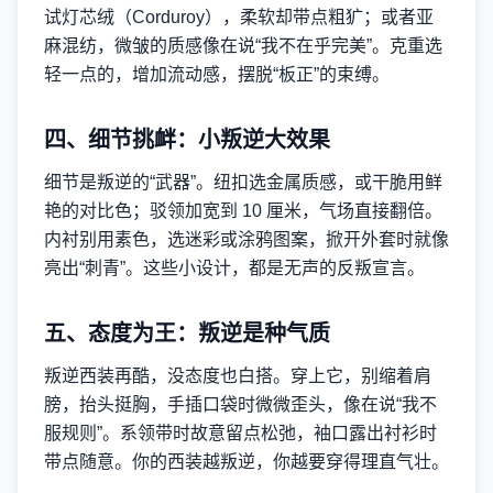
试灯芯绒（Corduroy），柔软却带点粗犷；或者亚
麻混纺，微皱的质感像在说“我不在乎完美”。克重选
轻一点的，增加流动感，摆脱“板正”的束缚。
四、细节挑衅：小叛逆大效果
细节是叛逆的“武器”。纽扣选金属质感，或干脆用鲜
艳的对比色；驳领加宽到 10 厘米，气场直接翻倍。
内衬别用素色，选迷彩或涂鸦图案，掀开外套时就像
亮出“刺青”。这些小设计，都是无声的反叛宣言。
五、态度为王：叛逆是种气质
叛逆西装再酷，没态度也白搭。穿上它，别缩着肩
膀，抬头挺胸，手插口袋时微微歪头，像在说“我不
服规则”。系领带时故意留点松弛，袖口露出衬衫时
带点随意。你的西装越叛逆，你越要穿得理直气壮。