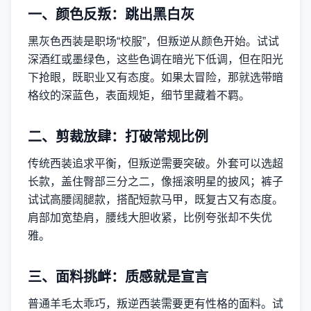
一、颜色反叛：跳出黑白灰
黑灰色西装是职场“校服”，但叛逆从颜色开始。试试
深酒红或墨绿色，这些色调在暗光下低调，但在阳光
下抢眼，既职业又有态度。如果太冒险，那就选带暗
格纹的深蓝色，表面规矩，细节里藏着不羁。
二、剪裁放肆：打破常规比例
传统西装追求平衡，但叛逆需要突破。外套可以选超
长款，盖住臀部三分之二，像摇滚明星的披风；裤子
试试高腰阔腿款，搭配短款马甲，既复古又有态度。
肩部加宽垫肩，腰线大胆收紧，比例夸张却不失优
雅。
三、面料挑衅：质感就是宣言
普通羊毛太乖巧，叛逆西装需要更有性格的面料。试