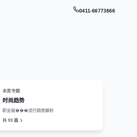
0411-66773666
本类专题
时尚趋势
职业装���流行趋势解析
共
93
篇