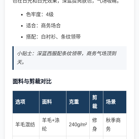
色在日光和白光效果，深蓝提亮肤色，气场吸睛。
色牢度：4级
适合：商务场合
搭配：白衬衫、条纹领带
小贴士：深蓝西服配条纹领带，商务气场顶到
天。
面料与剪裁对比
剪
选项
面料
克重
场景
裁
羊毛+涤
修
秋季商
羊毛混纺
240g/m²
纶
身
务