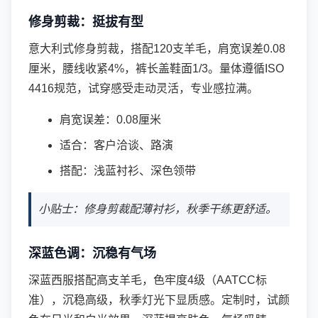
修身剪裁：挺拔有型
意大利式修身剪裁，搭配120支羊毛，肩宽误差0.08
厘米，腰线收紧4%，裤长盖鞋面1/3。量体遵循ISO
4416规范，试穿感受走动灵活，专业感拉满。
肩宽误差：0.08厘米
适合：客户洽谈、路演
搭配：浅蓝衬衫、深色领带
小贴士：修身剪裁配薄衬衫，秋季干练更舒适。
深蓝色调：沉稳有气场
深蓝西服搭配高支羊毛，色牢度4级（AATCC标
准），沉稳高级，秋季灯光下显质感。定制时，试颜