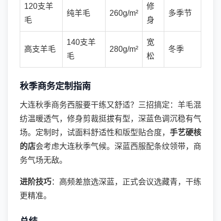
120支羊
修
纯羊毛
260g/m²
多季节
毛
身
140支羊
宽
高支羊毛
280g/m²
冬季
毛
松
秋季商务定制指南
大连秋季商务西服要干练又舒适？三招搞定：羊毛混
纺温暖透气，修身剪裁挺拔有型，深蓝色调沉稳有气
场。定制时，试面料舒适性和版型贴合度，
手艺硬核
的店
会考虑大连秋季气候。深蓝西服配条纹领带，商
务气场无敌。
进阶技巧
：高频差旅选深蓝，正式会议选藏青，干练
更精准。