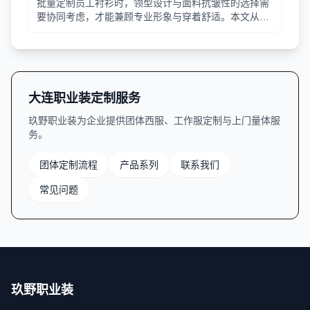
批量定制员工衬衫时，领型设计与面料抗皱性的选择需
要协同考虑，才能兼顾专业形象与穿着舒适。本文从领
型分类、面料特性、工艺细节等方面提供实用指南。
大连职业装定制服务
玖野职业装为企业提供团体西服、工作服定制与上门量体服
务。
团体定制流程
产品系列
联系我们
常见问题
玖野职业装