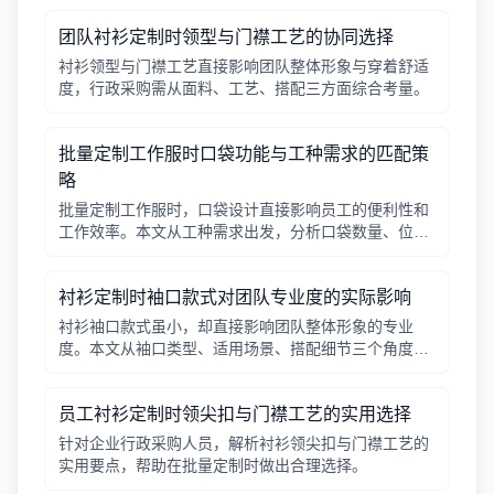
团队衬衫定制时领型与门襟工艺的协同选择
衬衫领型与门襟工艺直接影响团队整体形象与穿着舒适
度，行政采购需从面料、工艺、搭配三方面综合考量。
批量定制工作服时口袋功能与工种需求的匹配策
略
批量定制工作服时，口袋设计直接影响员工的便利性和
工作效率。本文从工种需求出发，分析口袋数量、位
置、闭合方式等关键因素，帮助行政采购做出合理选
择。
衬衫定制时袖口款式对团队专业度的实际影响
衬衫袖口款式虽小，却直接影响团队整体形象的专业
度。本文从袖口类型、适用场景、搭配细节三个角度，
帮助采购人员在批量定制时做出实用选择。
员工衬衫定制时领尖扣与门襟工艺的实用选择
针对企业行政采购人员，解析衬衫领尖扣与门襟工艺的
实用要点，帮助在批量定制时做出合理选择。