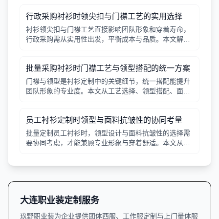
行政采购衬衫时领尖扣与门襟工艺的实用选择
衬衫领尖扣与门襟工艺直接影响团队形象和穿着寿命，
行政采购需从实用性出发，平衡成本与品质。本文解析
常见工艺差异，提供选择要点。
批量采购衬衫时门襟工艺与领型搭配的统一方案
门襟与领型是衬衫定制中的关键细节，统一搭配能提升
团队形象的专业度。本文从工艺选择、领型搭配、面料
适配三个角度给出实用建议，并附对比表格，帮助行政
采购高效决策。
员工衬衫定制时领型与面料抗皱性的协同考量
批量定制员工衬衫时，领型设计与面料抗皱性的选择需
要协同考虑，才能兼顾专业形象与穿着舒适。本文从领
型分类、面料特性、工艺细节等方面提供实用指南。
大连职业装定制服务
玖野职业装为企业提供团体西服、工作服定制与上门量体服