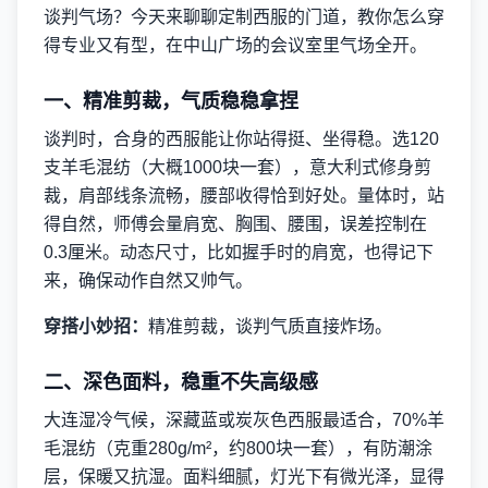
谈判气场？今天来聊聊定制西服的门道，教你怎么穿
得专业又有型，在中山广场的会议室里气场全开。
一、精准剪裁，气质稳稳拿捏
谈判时，合身的西服能让你站得挺、坐得稳。选120
支羊毛混纺（大概1000块一套），意大利式修身剪
裁，肩部线条流畅，腰部收得恰到好处。量体时，站
得自然，师傅会量肩宽、胸围、腰围，误差控制在
0.3厘米。动态尺寸，比如握手时的肩宽，也得记下
来，确保动作自然又帅气。
穿搭小妙招：
精准剪裁，谈判气质直接炸场。
二、深色面料，稳重不失高级感
大连湿冷气候，深藏蓝或炭灰色西服最适合，70%羊
毛混纺（克重280g/m²，约800块一套），有防潮涂
层，保暖又抗湿。面料细腻，灯光下有微光泽，显得