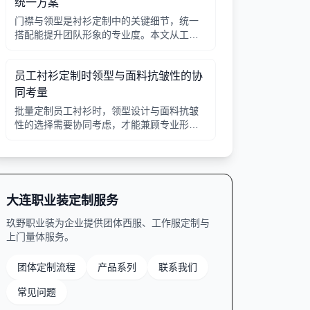
统一方案
门襟与领型是衬衫定制中的关键细节，统一
搭配能提升团队形象的专业度。本文从工艺
选择、领型搭配、面料适配三个角度给出实
用建议，并附对比表格，帮助行政采购高效
员工衬衫定制时领型与面料抗皱性的协
决策。
同考量
批量定制员工衬衫时，领型设计与面料抗皱
性的选择需要协同考虑，才能兼顾专业形象
与穿着舒适。本文从领型分类、面料特性、
工艺细节等方面提供实用指南。
大连职业装定制服务
玖野职业装为企业提供团体西服、工作服定制与
上门量体服务。
团体定制流程
产品系列
联系我们
常见问题