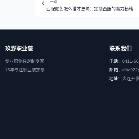
上一篇
西服颜色怎么搭才更帅：定制西服的魅力秘籍
玖野职业装
联系我们
专业职业装定制专家
电话：
0411-6
15年专注职业装定制
邮箱：
dlhc922
地址：
大连开发