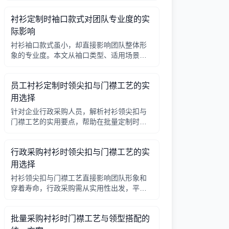
因素，帮助行政采购做出合理选择。
衬衫定制时袖口款式对团队专业度的实
际影响
衬衫袖口款式虽小，却直接影响团队整体形
象的专业度。本文从袖口类型、适用场景、
搭配细节三个角度，帮助采购人员在批量定
制时做出实用选择。
员工衬衫定制时领尖扣与门襟工艺的实
用选择
针对企业行政采购人员，解析衬衫领尖扣与
门襟工艺的实用要点，帮助在批量定制时做
出合理选择。
行政采购衬衫时领尖扣与门襟工艺的实
用选择
衬衫领尖扣与门襟工艺直接影响团队形象和
穿着寿命，行政采购需从实用性出发，平衡
成本与品质。本文解析常见工艺差异，提供
选择要点。
批量采购衬衫时门襟工艺与领型搭配的