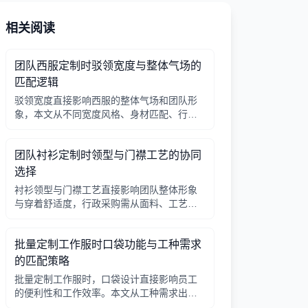
相关阅读
团队西服定制时驳领宽度与整体气场的
匹配逻辑
驳领宽度直接影响西服的整体气场和团队形
象，本文从不同宽度风格、身材匹配、行业
场景等方面提供选择逻辑，帮助行政采购做
出合适决策。
团队衬衫定制时领型与门襟工艺的协同
选择
衬衫领型与门襟工艺直接影响团队整体形象
与穿着舒适度，行政采购需从面料、工艺、
搭配三方面综合考量。
批量定制工作服时口袋功能与工种需求
的匹配策略
批量定制工作服时，口袋设计直接影响员工
的便利性和工作效率。本文从工种需求出
发，分析口袋数量、位置、闭合方式等关键