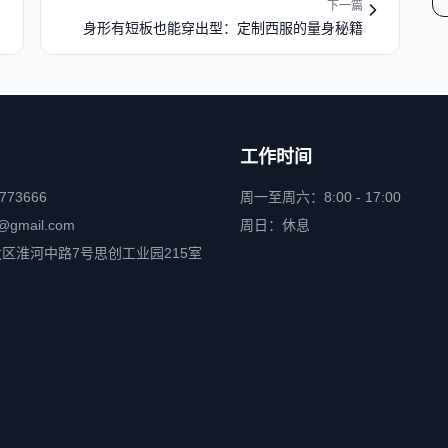
下一篇
身形有短板也能穿出型：定制西服的量身秘籍
工作时间
6773666
周一至周六：8:00 - 17:00
@gmail.com
周日：休息
区淮河中路7号思创工业园215室