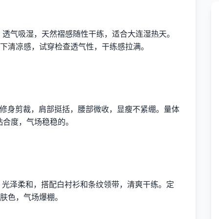
m²，透气吸湿，天然褶感随性干练，适合大连湿热天。
下清凉感，试穿检查透气性，干练感拉满。
。
利式修身剪裁，肩部挺括，腰部微收，显瘦不紧绷。量体
贴合度，气场稳稳的。
。
），光泽柔和，搭配白衬衫和条纹领带，清爽干练。定
肤色，气场爆棚。