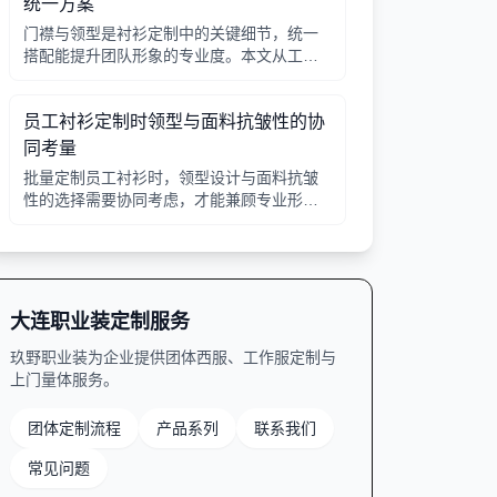
统一方案
门襟与领型是衬衫定制中的关键细节，统一
搭配能提升团队形象的专业度。本文从工艺
选择、领型搭配、面料适配三个角度给出实
用建议，并附对比表格，帮助行政采购高效
员工衬衫定制时领型与面料抗皱性的协
决策。
同考量
批量定制员工衬衫时，领型设计与面料抗皱
性的选择需要协同考虑，才能兼顾专业形象
与穿着舒适。本文从领型分类、面料特性、
工艺细节等方面提供实用指南。
大连职业装定制服务
玖野职业装为企业提供团体西服、工作服定制与
上门量体服务。
团体定制流程
产品系列
联系我们
常见问题