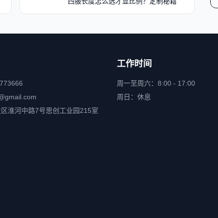
西服长度怎么选才显比例？定制秘籍
工作时间
6773666
周一至周六：8:00 - 17:00
@gmail.com
周日：休息
区淮河中路7号思创工业园215室