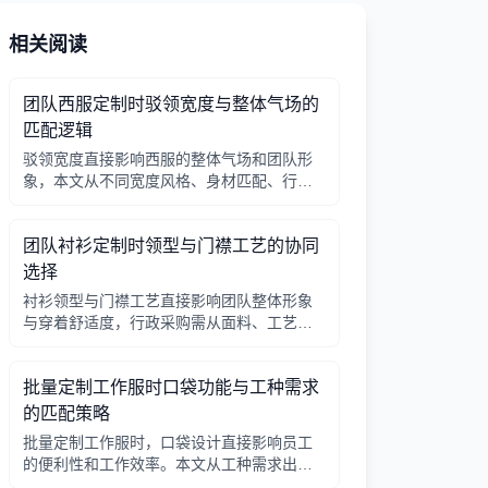
相关阅读
团队西服定制时驳领宽度与整体气场的
匹配逻辑
驳领宽度直接影响西服的整体气场和团队形
象，本文从不同宽度风格、身材匹配、行业
场景等方面提供选择逻辑，帮助行政采购做
出合适决策。
团队衬衫定制时领型与门襟工艺的协同
选择
衬衫领型与门襟工艺直接影响团队整体形象
与穿着舒适度，行政采购需从面料、工艺、
搭配三方面综合考量。
批量定制工作服时口袋功能与工种需求
的匹配策略
批量定制工作服时，口袋设计直接影响员工
的便利性和工作效率。本文从工种需求出
发，分析口袋数量、位置、闭合方式等关键