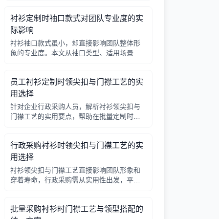
因素，帮助行政采购做出合理选择。
衬衫定制时袖口款式对团队专业度的实
际影响
衬衫袖口款式虽小，却直接影响团队整体形
象的专业度。本文从袖口类型、适用场景、
搭配细节三个角度，帮助采购人员在批量定
制时做出实用选择。
员工衬衫定制时领尖扣与门襟工艺的实
用选择
针对企业行政采购人员，解析衬衫领尖扣与
门襟工艺的实用要点，帮助在批量定制时做
出合理选择。
行政采购衬衫时领尖扣与门襟工艺的实
用选择
衬衫领尖扣与门襟工艺直接影响团队形象和
穿着寿命，行政采购需从实用性出发，平衡
成本与品质。本文解析常见工艺差异，提供
选择要点。
批量采购衬衫时门襟工艺与领型搭配的