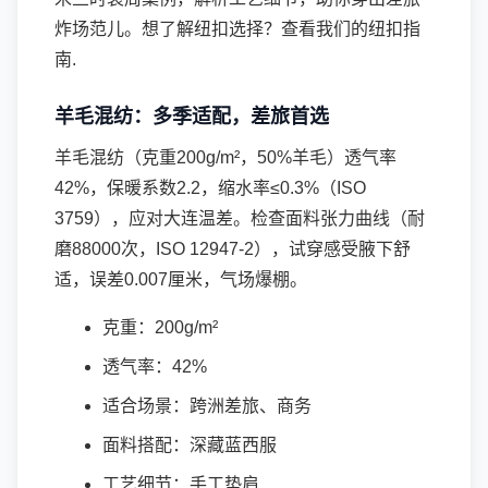
炸场范儿。想了解纽扣选择？查看我们的
纽扣指
南
.
羊毛混纺：多季适配，差旅首选
羊毛混纺（克重200g/m²，50%羊毛）透气率
42%，保暖系数2.2，缩水率≤0.3%（ISO
3759），应对大连温差。检查面料张力曲线（耐
磨88000次，ISO 12947-2），试穿感受腋下舒
适，误差0.007厘米，气场爆棚。
克重：200g/m²
透气率：42%
适合场景：跨洲差旅、商务
面料搭配：深藏蓝西服
工艺细节：手工垫肩