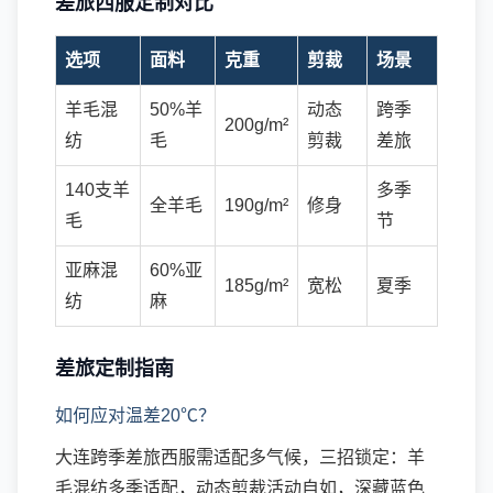
差旅西服定制对比
选项
面料
克重
剪裁
场景
羊毛混
50%羊
动态
跨季
200g/m²
纺
毛
剪裁
差旅
140支羊
多季
全羊毛
190g/m²
修身
毛
节
亚麻混
60%亚
185g/m²
宽松
夏季
纺
麻
差旅定制指南
如何应对温差20℃？
大连跨季差旅西服需适配多气候，三招锁定：羊
毛混纺多季适配，动态剪裁活动自如，深藏蓝色