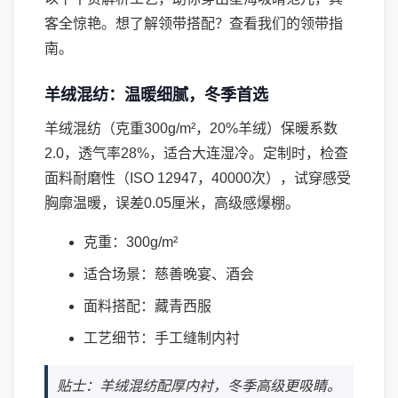
客全惊艳。想了解领带搭配？查看我们的
领带指
南
。
羊绒混纺：温暖细腻，冬季首选
羊绒混纺（克重300g/m²，20%羊绒）保暖系数
2.0，透气率28%，适合大连湿冷。定制时，检查
面料耐磨性（ISO 12947，40000次），试穿感受
胸廓温暖，误差0.05厘米，高级感爆棚。
克重：300g/m²
适合场景：慈善晚宴、酒会
面料搭配：藏青西服
工艺细节：手工缝制内衬
贴士：羊绒混纺配厚内衬，冬季高级更吸睛。