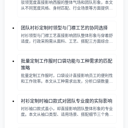
驳领宽度直接影响西服的整体气场和团队形象，本文
从不同宽度风格、身材匹配、行业场景等方面提供选
择逻辑，帮助行政采购做出合适决策。
团队衬衫定制时领型与门襟工艺的协同选择
衬衫领型与门襟工艺直接影响团队整体形象与穿着舒
适度，行政采购需从面料、工艺、搭配三方面综合考
量。
批量定制工作服时口袋功能与工种需求的匹配
策略
批量定制工作服时，口袋设计直接影响员工的便利性
和工作效率。本文从工种需求出发，分析口袋数量、
位置、闭合方式等关键因素，帮助行政采购做出合理
选择。
衬衫定制时袖口款式对团队专业度的实际影响
衬衫袖口款式虽小，却直接影响团队整体形象的专业
度。本文从袖口类型、适用场景、搭配细节三个角
度，帮助采购人员在批量定制时做出实用选择。