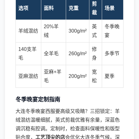
剪
选项
面料
克重
场景
裁
20%羊
英
冬季晚
羊绒混纺
300g/m²
绒
式
宴
140支羊
修
全羊毛
260g/m²
多季节
毛
身
亚麻+羊
宽
亚麻混纺
200g/m²
夏季
毛
松
冬季晚宴定制指南
大连冬季晚宴西服要高级又吸睛？三招锁定：羊
绒混纺温暖细腻，英式剪裁优雅有余量，深蓝色
调沉稳有腔调。定制时，检查面料保暖性和版型
贴合度，
工艺顶尖的店
会优化大连冬季气候。深