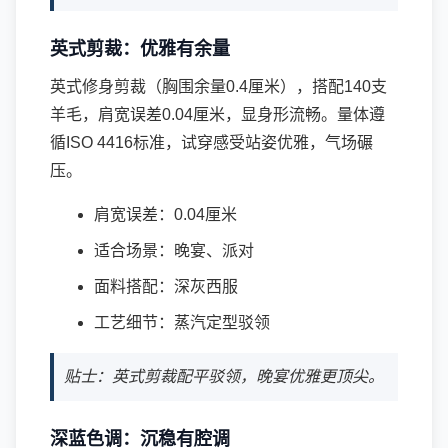
英式剪裁：优雅有余量
英式修身剪裁（胸围余量0.4厘米），搭配140支
羊毛，肩宽误差0.04厘米，显身形流畅。量体遵
循ISO 4416标准，试穿感受站姿优雅，气场碾
压。
肩宽误差：0.04厘米
适合场景：晚宴、派对
面料搭配：深灰西服
工艺细节：蒸汽定型驳领
贴士：英式剪裁配平驳领，晚宴优雅更顶尖。
深蓝色调：沉稳有腔调