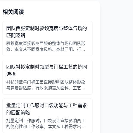
相关阅读
团队西服定制时驳领宽度与整体气场的
匹配逻辑
驳领宽度直接影响西服的整体气场和团队形
象，本文从不同宽度风格、身材匹配、行业
场景等方面提供选择逻辑，帮助行政采购做
出合适决策。
团队衬衫定制时领型与门襟工艺的协同
选择
衬衫领型与门襟工艺直接影响团队整体形象
与穿着舒适度，行政采购需从面料、工艺、
搭配三方面综合考量。
批量定制工作服时口袋功能与工种需求
的匹配策略
批量定制工作服时，口袋设计直接影响员工
的便利性和工作效率。本文从工种需求出
发，分析口袋数量、位置、闭合方式等关键