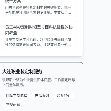
统一方案
门襟与领型是衬衫定制中的关键细节，统一
搭配能提升团队形象的专业度。本文从工艺
选择、领型搭配、面料适配三个角度给出实
用建议，并附对比表格，帮助行政采购高效
员工衬衫定制时领型与面料抗皱性的协
决策。
同考量
批量定制员工衬衫时，领型设计与面料抗皱
性的选择需要协同考虑，才能兼顾专业形象
与穿着舒适。本文从领型分类、面料特性、
工艺细节等方面提供实用指南。
大连职业装定制服务
玖野职业装为企业提供团体西服、工作服定制与
上门量体服务。
团体定制流程
产品系列
联系我们
常见问题