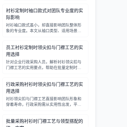
因素，帮助行政采购做出合理选择。
衬衫定制时袖口款式对团队专业度的实
际影响
衬衫袖口款式虽小，却直接影响团队整体形
象的专业度。本文从袖口类型、适用场景、
搭配细节三个角度，帮助采购人员在批量定
制时做出实用选择。
员工衬衫定制时领尖扣与门襟工艺的实
用选择
针对企业行政采购人员，解析衬衫领尖扣与
门襟工艺的实用要点，帮助在批量定制时做
出合理选择。
行政采购衬衫时领尖扣与门襟工艺的实
用选择
衬衫领尖扣与门襟工艺直接影响团队形象和
穿着寿命，行政采购需从实用性出发，平衡
成本与品质。本文解析常见工艺差异，提供
选择要点。
批量采购衬衫时门襟工艺与领型搭配的