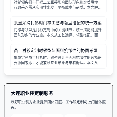
衬衫领尖扣与门襟工艺直接影响团队形象和穿着寿命，
行政采购需从实用性出发，平衡成本与品质。本文解析
常见工艺差异，提供选择要点。
批量采购衬衫时门襟工艺与领型搭配的统一方案
门襟与领型是衬衫定制中的关键细节，统一搭配能提升
团队形象的专业度。本文从工艺选择、领型搭配、面料
适配三个角度给出实用建议，并附对比表格，帮助行政
采购高效决策。
员工衬衫定制时领型与面料抗皱性的协同考量
批量定制员工衬衫时，领型设计与面料抗皱性的选择需
要协同考虑，才能兼顾专业形象与穿着舒适。本文从领
型分类、面料特性、工艺细节等方面提供实用指南。
大连职业装定制服务
玖野职业装为企业提供团体西服、工作服定制与上门量体服
务。