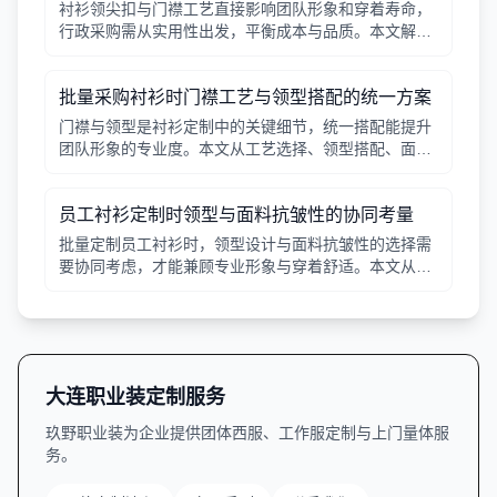
衬衫领尖扣与门襟工艺直接影响团队形象和穿着寿命，
行政采购需从实用性出发，平衡成本与品质。本文解析
常见工艺差异，提供选择要点。
批量采购衬衫时门襟工艺与领型搭配的统一方案
门襟与领型是衬衫定制中的关键细节，统一搭配能提升
团队形象的专业度。本文从工艺选择、领型搭配、面料
适配三个角度给出实用建议，并附对比表格，帮助行政
采购高效决策。
员工衬衫定制时领型与面料抗皱性的协同考量
批量定制员工衬衫时，领型设计与面料抗皱性的选择需
要协同考虑，才能兼顾专业形象与穿着舒适。本文从领
型分类、面料特性、工艺细节等方面提供实用指南。
大连职业装定制服务
玖野职业装为企业提供团体西服、工作服定制与上门量体服
务。