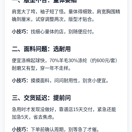
一、版型不合：量体要细
肩宽大了垮，袖子短了怪。量体得细致，肩宽胸围精
确到厘米，试穿调整两次，版型才贴合。
小技巧：
找细心量体的店，别随便应付。
二、面料问题：选耐用
便宜涤棉起球快，70%羊毛30%涤纶（约600元/套）
耐磨又有型，穿一年不走样。
小技巧：
摸摸面料，问问耐用性，别贪小便宜。
三、交货延迟：提前问
急用时才发现没做好，靠谱店15天交付，紧急还能
加急5天，省去焦虑。
小技巧：
下单前确认周期，别等急了才催。