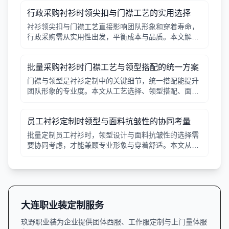
行政采购衬衫时领尖扣与门襟工艺的实用选择
衬衫领尖扣与门襟工艺直接影响团队形象和穿着寿命，
行政采购需从实用性出发，平衡成本与品质。本文解析
常见工艺差异，提供选择要点。
批量采购衬衫时门襟工艺与领型搭配的统一方案
门襟与领型是衬衫定制中的关键细节，统一搭配能提升
团队形象的专业度。本文从工艺选择、领型搭配、面料
适配三个角度给出实用建议，并附对比表格，帮助行政
采购高效决策。
员工衬衫定制时领型与面料抗皱性的协同考量
批量定制员工衬衫时，领型设计与面料抗皱性的选择需
要协同考虑，才能兼顾专业形象与穿着舒适。本文从领
型分类、面料特性、工艺细节等方面提供实用指南。
大连职业装定制服务
玖野职业装为企业提供团体西服、工作服定制与上门量体服