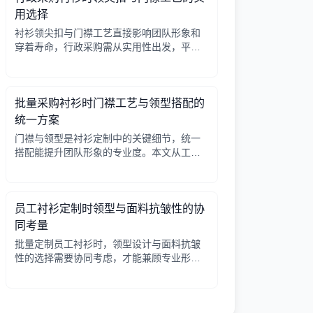
用选择
衬衫领尖扣与门襟工艺直接影响团队形象和
穿着寿命，行政采购需从实用性出发，平衡
成本与品质。本文解析常见工艺差异，提供
选择要点。
批量采购衬衫时门襟工艺与领型搭配的
统一方案
门襟与领型是衬衫定制中的关键细节，统一
搭配能提升团队形象的专业度。本文从工艺
选择、领型搭配、面料适配三个角度给出实
用建议，并附对比表格，帮助行政采购高效
决策。
员工衬衫定制时领型与面料抗皱性的协
同考量
批量定制员工衬衫时，领型设计与面料抗皱
性的选择需要协同考虑，才能兼顾专业形象
与穿着舒适。本文从领型分类、面料特性、
工艺细节等方面提供实用指南。