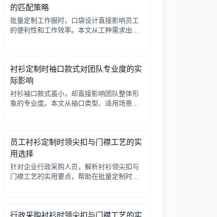
的匹配策略
批量定制工作服时，口袋设计直接影响员工
的便利性和工作效率。本文从工种需求出
发，分析口袋数量、位置、闭合方式等关键
因素，帮助行政采购做出合理选择。
衬衫定制时袖口款式对团队专业度的实
际影响
衬衫袖口款式虽小，却直接影响团队整体形
象的专业度。本文从袖口类型、适用场景、
搭配细节三个角度，帮助采购人员在批量定
制时做出实用选择。
员工衬衫定制时领尖扣与门襟工艺的实
用选择
针对企业行政采购人员，解析衬衫领尖扣与
门襟工艺的实用要点，帮助在批量定制时做
出合理选择。
行政采购衬衫时领尖扣与门襟工艺的实