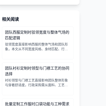
相关阅读
团队西服定制时驳领宽度与整体气场的
匹配逻辑
驳领宽度直接影响西服的整体气场和团队形
象，本文从不同宽度风格、身材匹配、行业
场景等方面提供选择逻辑，帮助行政采购做
出合适决策。
团队衬衫定制时领型与门襟工艺的协同
选择
衬衫领型与门襟工艺直接影响团队整体形象
与穿着舒适度，行政采购需从面料、工艺、
搭配三方面综合考量。
批量定制工作服时口袋功能与工种需求