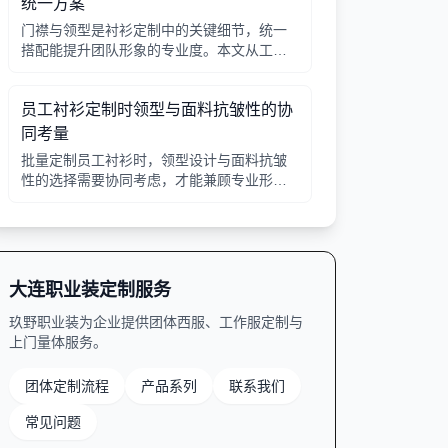
统一方案
门襟与领型是衬衫定制中的关键细节，统一
搭配能提升团队形象的专业度。本文从工艺
选择、领型搭配、面料适配三个角度给出实
用建议，并附对比表格，帮助行政采购高效
员工衬衫定制时领型与面料抗皱性的协
决策。
同考量
批量定制员工衬衫时，领型设计与面料抗皱
性的选择需要协同考虑，才能兼顾专业形象
与穿着舒适。本文从领型分类、面料特性、
工艺细节等方面提供实用指南。
大连职业装定制服务
玖野职业装为企业提供团体西服、工作服定制与
上门量体服务。
团体定制流程
产品系列
联系我们
常见问题