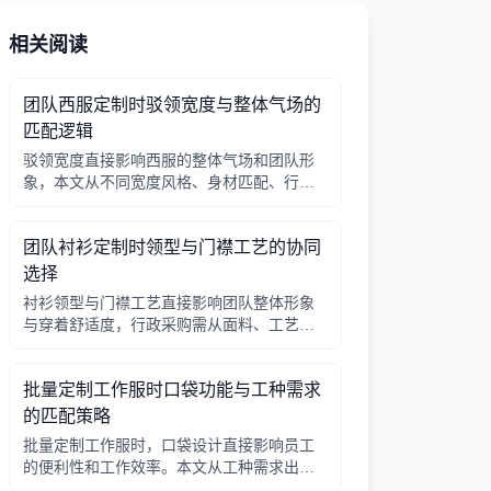
相关阅读
团队西服定制时驳领宽度与整体气场的
匹配逻辑
驳领宽度直接影响西服的整体气场和团队形
象，本文从不同宽度风格、身材匹配、行业
场景等方面提供选择逻辑，帮助行政采购做
出合适决策。
团队衬衫定制时领型与门襟工艺的协同
选择
衬衫领型与门襟工艺直接影响团队整体形象
与穿着舒适度，行政采购需从面料、工艺、
搭配三方面综合考量。
批量定制工作服时口袋功能与工种需求
的匹配策略
批量定制工作服时，口袋设计直接影响员工
的便利性和工作效率。本文从工种需求出
发，分析口袋数量、位置、闭合方式等关键