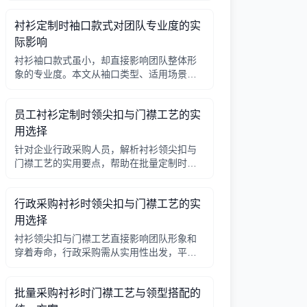
因素，帮助行政采购做出合理选择。
衬衫定制时袖口款式对团队专业度的实
际影响
衬衫袖口款式虽小，却直接影响团队整体形
象的专业度。本文从袖口类型、适用场景、
搭配细节三个角度，帮助采购人员在批量定
制时做出实用选择。
员工衬衫定制时领尖扣与门襟工艺的实
用选择
针对企业行政采购人员，解析衬衫领尖扣与
门襟工艺的实用要点，帮助在批量定制时做
出合理选择。
行政采购衬衫时领尖扣与门襟工艺的实
用选择
衬衫领尖扣与门襟工艺直接影响团队形象和
穿着寿命，行政采购需从实用性出发，平衡
成本与品质。本文解析常见工艺差异，提供
选择要点。
批量采购衬衫时门襟工艺与领型搭配的