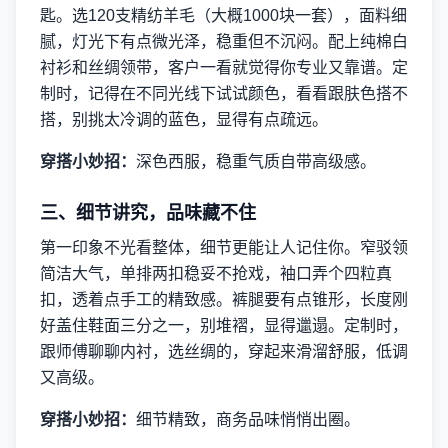
匙。选120支精纺羊毛（大概1000块一套），面料细
腻，灯光下有点微光泽，稳重但不沉闷。配上纯棉白
衬衫和丝绸领带，客户一看就觉得你专业又靠谱。定
制时，记得在不同光线下试试颜色，看看跟肤色搭不
搭，别挑太冷调的蓝色，显得有点疏远。
穿搭小妙招：
深色西服，稳重气质自带高级感。
三、细节讲究，品味藏不住
第一印象不光看整体，细节更能让人记住你。窄驳领
简洁大气，单排两扣稳妥不抢戏，袖口弄个四粒真
扣，透着点手工的精致感。裤腿要有点锥形，长度刚
好盖住鞋面三分之一，别堆褶，显得邋遢。定制时，
跟师傅聊聊内衬，选丝绸的，穿起来滑溜舒服，低调
又高级。
穿搭小妙招：
细节精致，商务品味悄悄出圈。