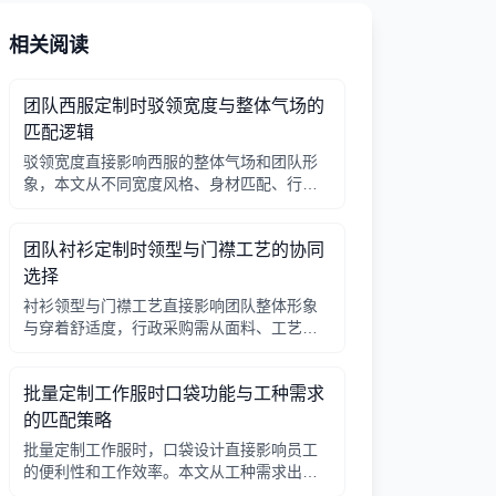
相关阅读
团队西服定制时驳领宽度与整体气场的
匹配逻辑
驳领宽度直接影响西服的整体气场和团队形
象，本文从不同宽度风格、身材匹配、行业
场景等方面提供选择逻辑，帮助行政采购做
出合适决策。
团队衬衫定制时领型与门襟工艺的协同
选择
衬衫领型与门襟工艺直接影响团队整体形象
与穿着舒适度，行政采购需从面料、工艺、
搭配三方面综合考量。
批量定制工作服时口袋功能与工种需求
的匹配策略
批量定制工作服时，口袋设计直接影响员工
的便利性和工作效率。本文从工种需求出
发，分析口袋数量、位置、闭合方式等关键