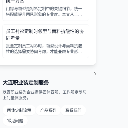
统一方案
门襟与领型是衬衫定制中的关键细节，统一
搭配能提升团队形象的专业度。本文从工艺
选择、领型搭配、面料适配三个角度给出实
用建议，并附对比表格，帮助行政采购高效
员工衬衫定制时领型与面料抗皱性的协
决策。
同考量
批量定制员工衬衫时，领型设计与面料抗皱
性的选择需要协同考虑，才能兼顾专业形象
与穿着舒适。本文从领型分类、面料特性、
工艺细节等方面提供实用指南。
大连职业装定制服务
玖野职业装为企业提供团体西服、工作服定制与
上门量体服务。
团体定制流程
产品系列
联系我们
常见问题