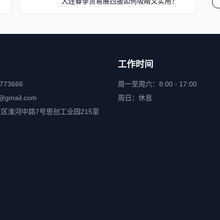
大连春季贸易展西服如何吸睛又实用？
工作时间
6773666
周一至周六：8:00 - 17:00
@gmail.com
周日：休息
区淮河中路7号思创工业园215室