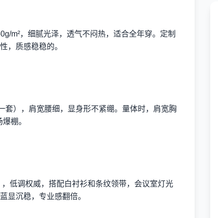
250g/m²，细腻光泽，透气不闷热，适合全年穿。定制
性，质感稳稳的。
元一套），肩宽腰细，显身形不紧绷。量体时，肩宽胸
场爆棚。
。
套），低调权威，搭配白衬衫和条纹领带，会议室灯光
蓝显沉稳，专业感翻倍。