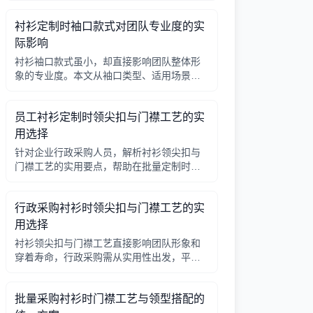
因素，帮助行政采购做出合理选择。
衬衫定制时袖口款式对团队专业度的实
际影响
衬衫袖口款式虽小，却直接影响团队整体形
象的专业度。本文从袖口类型、适用场景、
搭配细节三个角度，帮助采购人员在批量定
制时做出实用选择。
员工衬衫定制时领尖扣与门襟工艺的实
用选择
针对企业行政采购人员，解析衬衫领尖扣与
门襟工艺的实用要点，帮助在批量定制时做
出合理选择。
行政采购衬衫时领尖扣与门襟工艺的实
用选择
衬衫领尖扣与门襟工艺直接影响团队形象和
穿着寿命，行政采购需从实用性出发，平衡
成本与品质。本文解析常见工艺差异，提供
选择要点。
批量采购衬衫时门襟工艺与领型搭配的