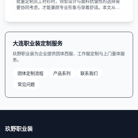
批量定制员工衬衫时，领型设计与面料抗皱性的选择需
要协同考虑，才能兼顾专业形象与穿着舒适。本文从领
型分类、面料特性、工艺细节等方面提供实用指南。
大连职业装定制服务
玖野职业装为企业提供团体西服、工作服定制与上门量体服
务。
团体定制流程
产品系列
联系我们
常见问题
玖野职业装