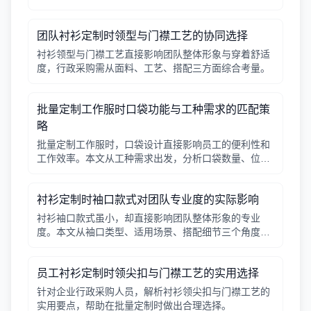
辑，帮助行政采购做出合适决策。
团队衬衫定制时领型与门襟工艺的协同选择
衬衫领型与门襟工艺直接影响团队整体形象与穿着舒适
度，行政采购需从面料、工艺、搭配三方面综合考量。
批量定制工作服时口袋功能与工种需求的匹配策
略
批量定制工作服时，口袋设计直接影响员工的便利性和
工作效率。本文从工种需求出发，分析口袋数量、位
置、闭合方式等关键因素，帮助行政采购做出合理选
择。
衬衫定制时袖口款式对团队专业度的实际影响
衬衫袖口款式虽小，却直接影响团队整体形象的专业
度。本文从袖口类型、适用场景、搭配细节三个角度，
帮助采购人员在批量定制时做出实用选择。
员工衬衫定制时领尖扣与门襟工艺的实用选择
针对企业行政采购人员，解析衬衫领尖扣与门襟工艺的
实用要点，帮助在批量定制时做出合理选择。