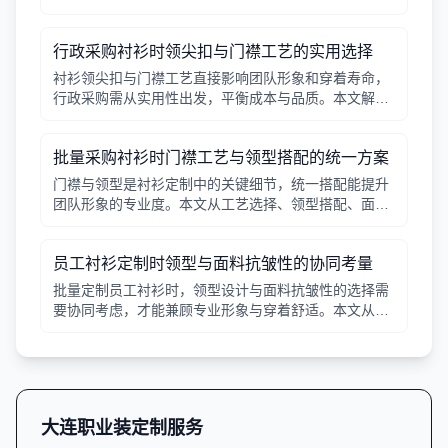
行政采购衬衫时领尖扣与门襟工艺的实用选择
衬衫领尖扣与门襟工艺直接影响团队形象和穿着寿命，
行政采购需从实用性出发，平衡成本与品质。本文解析
常见工艺差异，提供选择要点。
批量采购衬衫时门襟工艺与领型搭配的统一方案
门襟与领型是衬衫定制中的关键细节，统一搭配能提升
团队形象的专业度。本文从工艺选择、领型搭配、面料
适配三个角度给出实用建议，并附对比表格，帮助行政
采购高效决策。
员工衬衫定制时领型与面料抗皱性的协同考量
批量定制员工衬衫时，领型设计与面料抗皱性的选择需
要协同考虑，才能兼顾专业形象与穿着舒适。本文从领
型分类、面料特性、工艺细节等方面提供实用指南。
大连职业装定制服务