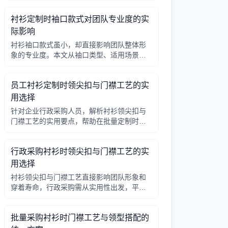
因素，帮助行政采购做出合理选择。
衬衫定制时袖口款式对团队专业度的实
际影响
衬衫袖口款式虽小，却直接影响团队整体形
象的专业度。本文从袖口类型、适用场景、
搭配细节三个角度，帮助采购人员在批量定
制时做出实用选择。
员工衬衫定制时领尖扣与门襟工艺的实
用选择
针对企业行政采购人员，解析衬衫领尖扣与
门襟工艺的实用要点，帮助在批量定制时做
出合理选择。
行政采购衬衫时领尖扣与门襟工艺的实
用选择
衬衫领尖扣与门襟工艺直接影响团队形象和
穿着寿命，行政采购需从实用性出发，平衡
成本与品质。本文解析常见工艺差异，提供
选择要点。
批量采购衬衫时门襟工艺与领型搭配的