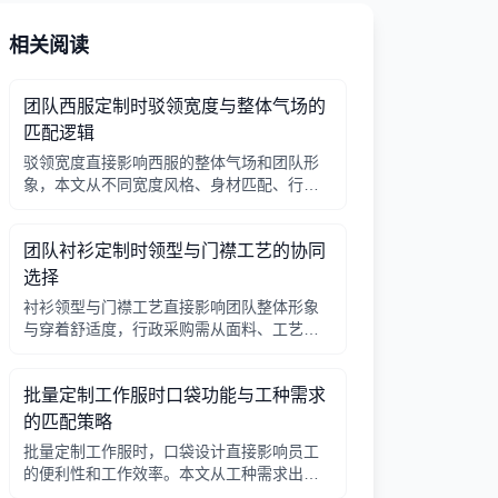
相关阅读
团队西服定制时驳领宽度与整体气场的
匹配逻辑
驳领宽度直接影响西服的整体气场和团队形
象，本文从不同宽度风格、身材匹配、行业
场景等方面提供选择逻辑，帮助行政采购做
出合适决策。
团队衬衫定制时领型与门襟工艺的协同
选择
衬衫领型与门襟工艺直接影响团队整体形象
与穿着舒适度，行政采购需从面料、工艺、
搭配三方面综合考量。
批量定制工作服时口袋功能与工种需求
的匹配策略
批量定制工作服时，口袋设计直接影响员工
的便利性和工作效率。本文从工种需求出
发，分析口袋数量、位置、闭合方式等关键