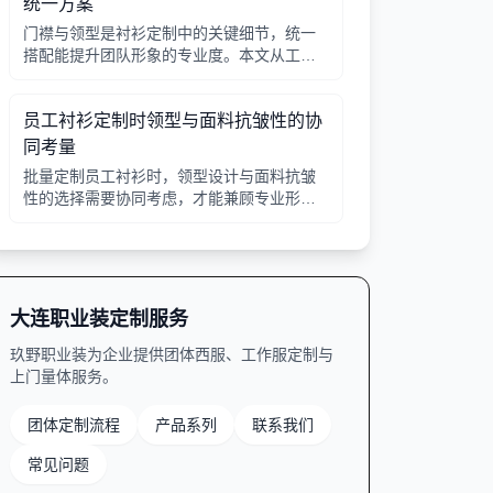
统一方案
门襟与领型是衬衫定制中的关键细节，统一
搭配能提升团队形象的专业度。本文从工艺
选择、领型搭配、面料适配三个角度给出实
用建议，并附对比表格，帮助行政采购高效
员工衬衫定制时领型与面料抗皱性的协
决策。
同考量
批量定制员工衬衫时，领型设计与面料抗皱
性的选择需要协同考虑，才能兼顾专业形象
与穿着舒适。本文从领型分类、面料特性、
工艺细节等方面提供实用指南。
大连职业装定制服务
玖野职业装为企业提供团体西服、工作服定制与
上门量体服务。
团体定制流程
产品系列
联系我们
常见问题