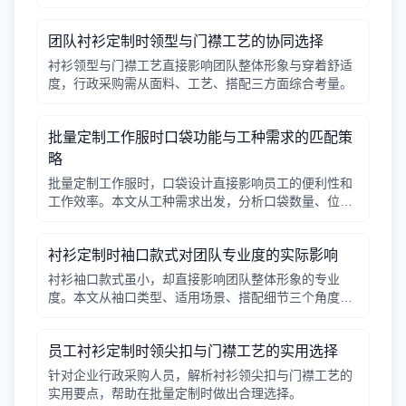
辑，帮助行政采购做出合适决策。
团队衬衫定制时领型与门襟工艺的协同选择
衬衫领型与门襟工艺直接影响团队整体形象与穿着舒适
度，行政采购需从面料、工艺、搭配三方面综合考量。
批量定制工作服时口袋功能与工种需求的匹配策
略
批量定制工作服时，口袋设计直接影响员工的便利性和
工作效率。本文从工种需求出发，分析口袋数量、位
置、闭合方式等关键因素，帮助行政采购做出合理选
择。
衬衫定制时袖口款式对团队专业度的实际影响
衬衫袖口款式虽小，却直接影响团队整体形象的专业
度。本文从袖口类型、适用场景、搭配细节三个角度，
帮助采购人员在批量定制时做出实用选择。
员工衬衫定制时领尖扣与门襟工艺的实用选择
针对企业行政采购人员，解析衬衫领尖扣与门襟工艺的
实用要点，帮助在批量定制时做出合理选择。