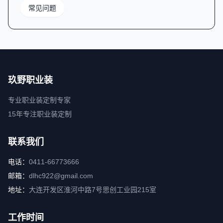
常见问题
玖野职业装
专业职业装定制专家
15年专注职业装定制
联系我们
电话：
0411-66773666
邮箱：
dlhc922@gmail.com
地址：
大连开发区淮河中路7号思创工业园215室
工作时间