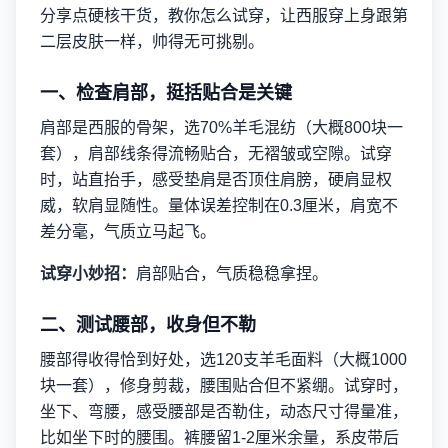
分享点硬核干货，教你怎么试穿，让西服穿上身跟第
二层皮肤一样，帅得无可挑剔。
一、检查肩部，挺括贴合是关键
肩部是西服的骨架，选70%羊毛混纺（大概800块一
套），肩部线条得流畅贴合，无褶皱或空隙。试穿
时，站直抬手，感受垫肩是否顶住肩膀，硬肩显权
威，软肩显随性。量体误差控制在0.3厘米，肩宽不
差分毫，气质立马起飞。
试穿小妙招：
肩部贴合，气质稳稳拿捏。
二、测试腰部，收身但不勒
腰部得收得恰到好处，选120支羊毛面料（大概1000
块一套），修身剪裁，腰围贴合但不紧绷。试穿时，
坐下、弯腰，感受腰部是否勒住，动态尺寸得量准，
比如坐下时的腰围。裤腰留1-2厘米余量，系皮带后