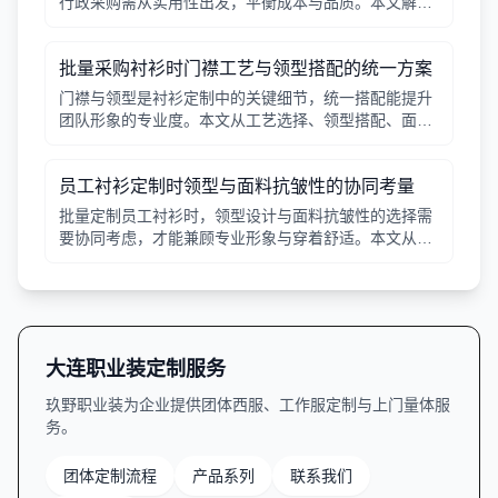
行政采购需从实用性出发，平衡成本与品质。本文解析
常见工艺差异，提供选择要点。
批量采购衬衫时门襟工艺与领型搭配的统一方案
门襟与领型是衬衫定制中的关键细节，统一搭配能提升
团队形象的专业度。本文从工艺选择、领型搭配、面料
适配三个角度给出实用建议，并附对比表格，帮助行政
采购高效决策。
员工衬衫定制时领型与面料抗皱性的协同考量
批量定制员工衬衫时，领型设计与面料抗皱性的选择需
要协同考虑，才能兼顾专业形象与穿着舒适。本文从领
型分类、面料特性、工艺细节等方面提供实用指南。
大连职业装定制服务
玖野职业装为企业提供团体西服、工作服定制与上门量体服
务。
团体定制流程
产品系列
联系我们