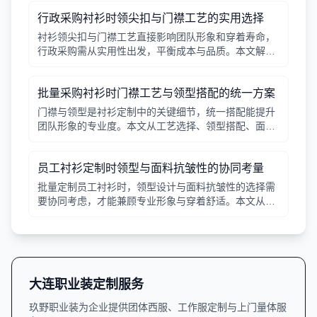
行政采购衬衫时领尖扣与门襟工艺的实用选择
衬衫领尖扣与门襟工艺直接影响团队形象和穿着寿命，
行政采购需从实用性出发，平衡成本与品质。本文解析
常见工艺差异，提供选择要点。
批量采购衬衫时门襟工艺与领型搭配的统一方案
门襟与领型是衬衫定制中的关键细节，统一搭配能提升
团队形象的专业度。本文从工艺选择、领型搭配、面料
适配三个角度给出实用建议，并附对比表格，帮助行政
采购高效决策。
员工衬衫定制时领型与面料抗皱性的协同考量
批量定制员工衬衫时，领型设计与面料抗皱性的选择需
要协同考虑，才能兼顾专业形象与穿着舒适。本文从领
型分类、面料特性、工艺细节等方面提供实用指南。
大连职业装定制服务
玖野职业装为企业提供团体西服、工作服定制与上门量体服