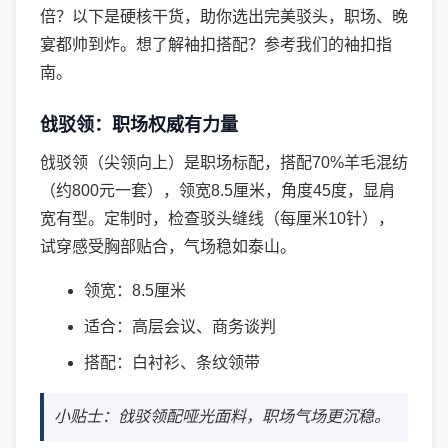
倍？以下是硬核干货，助你选出完美驳头，职场、晚
宴都帅到炸。想了解袖扣搭配？参考我们的
袖扣指
南
。
戗驳领：职场权威有力量
戗驳领（尖领向上）是职场标配，搭配70%羊毛混纺
（约800元一套），领宽8.5厘米，角度45度，显肩
宽有型。定制时，检查驳头缝线（每厘米10针），
试穿感受胸部贴合，气场稳如泰山。
领宽：8.5厘米
适合：高层会议、商务谈判
搭配：白衬衫、条纹领带
小贴士：戗驳领配哑光面料，职场气场更沉稳。