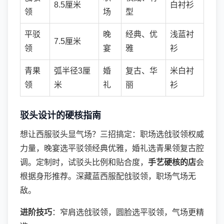
8.5厘米
白衬衫
领
场
型
平驳
晚
经典、优
浅蓝衬
7.5厘米
领
宴
雅
衫
青果
弧半径3厘
婚
复古、华
米白衬
领
米
礼
丽
衫
驳头设计的硬核指南
想让西服驳头显气场？三招搞定：职场选戗驳领权威
力量，晚宴选平驳领经典优雅，婚礼选青果领复古腔
调。定制时，试驳头比例和贴合度，
手艺硬核的店
会
根据身形推荐。深藏蓝西服配戗驳领，职场气场无
敌。
进阶技巧
：窄肩选戗驳领，圆脸选平驳领，气场更精