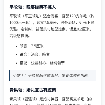
平驳领：晚宴经典不挑人
平驳领（平直领边）适合晚宴，搭配120支羊毛（约
1000元一套），领宽7.5厘米，线条流畅，灯光下显
优雅。定制时，试驳头与脸型比例，误差0.2厘米，
高级感拉满。
领宽：7.5厘米
适合：酒会、晚宴
搭配：浅蓝衬衫、丝绸领带
小贴士：平驳领配丝绸面料，晚宴优雅更出彩。
青果领：婚礼复古有腔调
青果领（圆弧领）是婚礼神器，搭配高支羊毛（约