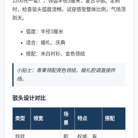
1200元一套），领弧半径3厘米，复古华丽。定制
时，检查驳头弧度流畅，试穿感受整体比例，气场顶
到天。
弧度：半径3厘米
适合：婚礼、庆典
搭配：米白衬衫、金色领结
小贴士：青果领配亮色领结，婚礼腔调直接炸
场。
驳头设计对比
场
类型
领宽
特点
搭配
景
戗驳
职
权威、有