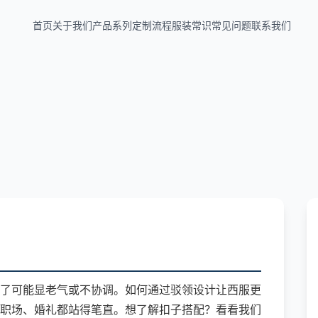
首页
关于我们
产品系列
定制流程
服装常识
常见问题
联系我们
了可能显老气或不协调。如何通过驳领设计让西服更
职场、婚礼都站得笔直。想了解扣子搭配？看看我们