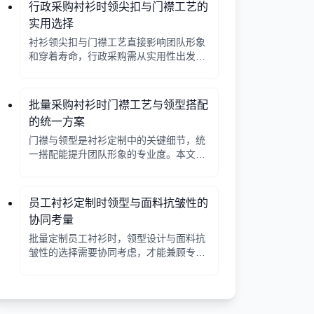
行政采购衬衫时领尖扣与门襟工艺的
实用选择
衬衫领尖扣与门襟工艺直接影响团队形象
和穿着寿命，行政采购需从实用性出发，
平衡成本与品质。本文解析常见工艺差
异，提供选择要点。
批量采购衬衫时门襟工艺与领型搭配
的统一方案
门襟与领型是衬衫定制中的关键细节，统
一搭配能提升团队形象的专业度。本文从
工艺选择、领型搭配、面料适配三个角度
给出实用建议，并附对比表格，帮助行政
采购高效决策。
员工衬衫定制时领型与面料抗皱性的
协同考量
批量定制员工衬衫时，领型设计与面料抗
皱性的选择需要协同考虑，才能兼顾专业
形象与穿着舒适。本文从领型分类、面料
特性、工艺细节等方面提供实用指南。