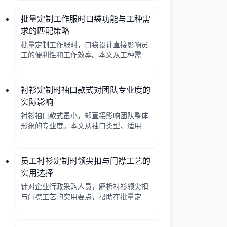
批量定制工作服时口袋功能与工种需
求的匹配策略
批量定制工作服时，口袋设计直接影响员
工的便利性和工作效率。本文从工种需求
出发，分析口袋数量、位置、闭合方式等
关键因素，帮助行政采购做出合理选择。
衬衫定制时袖口款式对团队专业度的
实际影响
衬衫袖口款式虽小，却直接影响团队整体
形象的专业度。本文从袖口类型、适用场
景、搭配细节三个角度，帮助采购人员在
批量定制时做出实用选择。
员工衬衫定制时领尖扣与门襟工艺的
实用选择
针对企业行政采购人员，解析衬衫领尖扣
与门襟工艺的实用要点，帮助在批量定制
时做出合理选择。