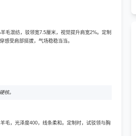
%羊毛混纺，驳领宽7.5厘米，视觉提升肩宽2%。定制
试穿感受肩部挺拔，气场稳稳当当。
硬核。
0支羊毛，光泽度400，线条柔和。定制时，试驳领与胸