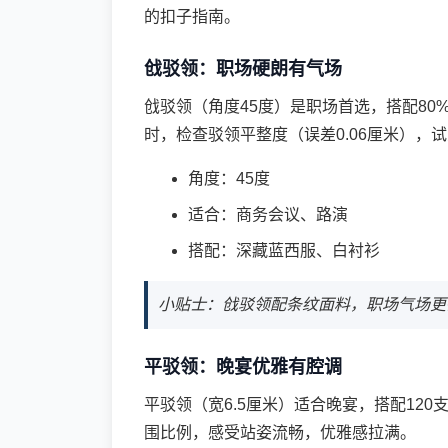
的
扣子指南
。
戗驳领：职场硬朗有气场
戗驳领（角度45度）是职场首选，搭配80
时，检查驳领平整度（误差0.06厘米），
角度：45度
适合：商务会议、路演
搭配：深藏蓝西服、白衬衫
小贴士：戗驳领配条纹面料，职场气场更
平驳领：晚宴优雅有腔调
平驳领（宽6.5厘米）适合晚宴，搭配12
围比例，感受站姿流畅，优雅感拉满。