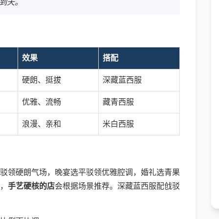
到天。
效果
搭配
硬朗、挺拔
深藏蓝西服
优雅、流畅
藏青西服
浪漫、亲和
米白西服
驳领硬朗气场，晚宴选平驳领优雅腔调，婚礼选青果
，
手艺硬核的店
会根据场景推荐。深藏蓝西服配戗驳