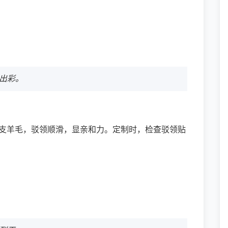
出彩。
40支羊毛，驳领顺滑，显亲和力。定制时，检查驳领贴