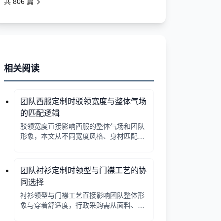
共
806
篇
相关阅读
团队西服定制时驳领宽度与整体气场
的匹配逻辑
驳领宽度直接影响西服的整体气场和团队
形象，本文从不同宽度风格、身材匹配、
行业场景等方面提供选择逻辑，帮助行政
采购做出合适决策。
团队衬衫定制时领型与门襟工艺的协
同选择
衬衫领型与门襟工艺直接影响团队整体形
象与穿着舒适度，行政采购需从面料、工
艺、搭配三方面综合考量。