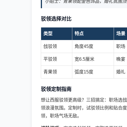
小贴士：青果领配金色饰品，婚礼氛围顶
驳领选择对比
类型
特点
场景
戗驳领
角度45度
职场
平驳领
宽6.5厘米
晚宴
青果领
弧度15度
婚礼
驳领定制指南
想让西服驳领更高级？三招搞定：职场选戗
领浪漫氛围。定制时，试驳领比例和贴合度
领，职场气场无敌。