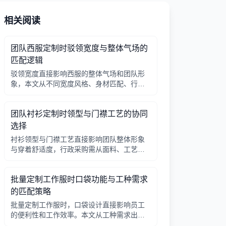
相关阅读
团队西服定制时驳领宽度与整体气场的
匹配逻辑
驳领宽度直接影响西服的整体气场和团队形
象，本文从不同宽度风格、身材匹配、行业
场景等方面提供选择逻辑，帮助行政采购做
出合适决策。
团队衬衫定制时领型与门襟工艺的协同
选择
衬衫领型与门襟工艺直接影响团队整体形象
与穿着舒适度，行政采购需从面料、工艺、
搭配三方面综合考量。
批量定制工作服时口袋功能与工种需求
的匹配策略
批量定制工作服时，口袋设计直接影响员工
的便利性和工作效率。本文从工种需求出
发，分析口袋数量、位置、闭合方式等关键