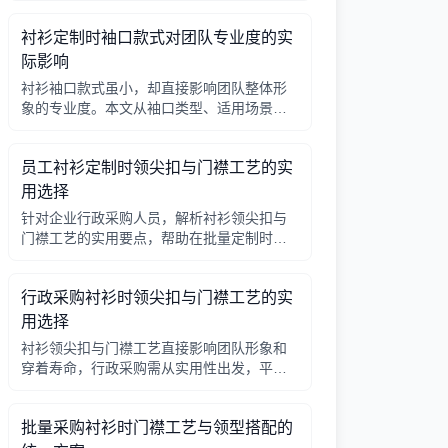
因素，帮助行政采购做出合理选择。
衬衫定制时袖口款式对团队专业度的实
际影响
衬衫袖口款式虽小，却直接影响团队整体形
象的专业度。本文从袖口类型、适用场景、
搭配细节三个角度，帮助采购人员在批量定
制时做出实用选择。
员工衬衫定制时领尖扣与门襟工艺的实
用选择
针对企业行政采购人员，解析衬衫领尖扣与
门襟工艺的实用要点，帮助在批量定制时做
出合理选择。
行政采购衬衫时领尖扣与门襟工艺的实
用选择
衬衫领尖扣与门襟工艺直接影响团队形象和
穿着寿命，行政采购需从实用性出发，平衡
成本与品质。本文解析常见工艺差异，提供
选择要点。
批量采购衬衫时门襟工艺与领型搭配的