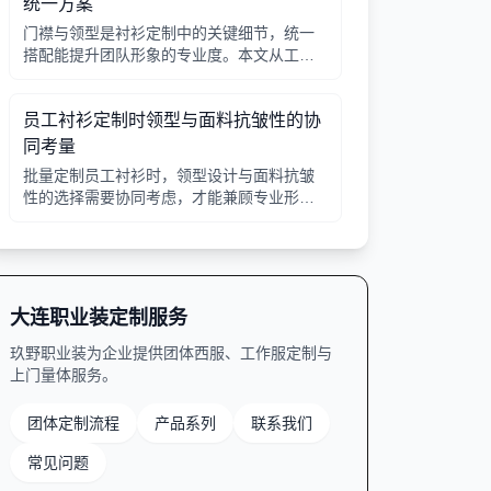
统一方案
门襟与领型是衬衫定制中的关键细节，统一
搭配能提升团队形象的专业度。本文从工艺
选择、领型搭配、面料适配三个角度给出实
用建议，并附对比表格，帮助行政采购高效
员工衬衫定制时领型与面料抗皱性的协
决策。
同考量
批量定制员工衬衫时，领型设计与面料抗皱
性的选择需要协同考虑，才能兼顾专业形象
与穿着舒适。本文从领型分类、面料特性、
工艺细节等方面提供实用指南。
大连职业装定制服务
玖野职业装为企业提供团体西服、工作服定制与
上门量体服务。
团体定制流程
产品系列
联系我们
常见问题