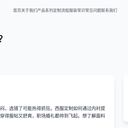
首页
关于我们
产品系列
定制流程
服装常识
常见问题
联系我们
？
闷，选错了可能热得抓狂。西服定制如何通过内衬提
穿得服帖又舒爽，职场婚礼都帅到飞起。想了解面料