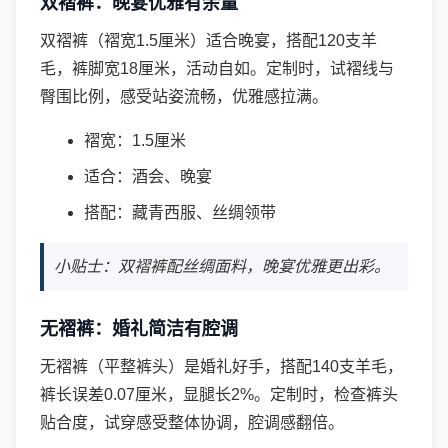
双褶裤：晚宴优雅有余量
双褶裤（褶宽1.5厘米）适合晚宴，搭配120支羊
毛，裤脚宽18厘米，活动自如。定制时，试褶线与
臀围比例，感受站姿流畅，优雅感拉满。
褶宽：1.5厘米
适合：酒会、晚宴
搭配：藏青西服、丝绸领带
小贴士：双褶裤配丝绸面料，晚宴优雅更出彩。
无褶裤：婚礼简洁有腔调
无褶裤（平整裤头）是婚礼好手，搭配140支羊毛，
裤长误差0.07厘米，显腿长2%。定制时，检查裤头
贴合度，试穿感受整体协调，腔调感翻倍。