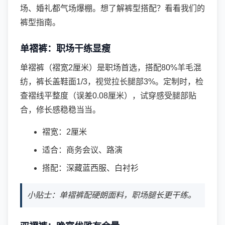
场、婚礼都气场爆棚。想了解裤型搭配？看看我们的
裤型指南
。
单褶裤：职场干练显瘦
单褶裤（褶宽2厘米）是职场首选，搭配80%羊毛混
纺，裤长盖鞋面1/3，视觉拉长腿部3%。定制时，检
查褶线平整度（误差0.08厘米），试穿感受腿部贴
合，修长感稳稳当当。
褶宽：2厘米
适合：商务会议、路演
搭配：深藏蓝西服、白衬衫
小贴士：单褶裤配硬朗面料，职场腿长更干练。