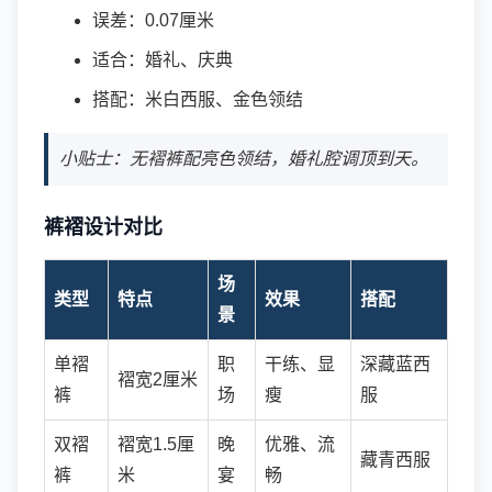
误差：0.07厘米
适合：婚礼、庆典
搭配：米白西服、金色领结
小贴士：无褶裤配亮色领结，婚礼腔调顶到天。
裤褶设计对比
场
类型
特点
效果
搭配
景
单褶
职
干练、显
深藏蓝西
褶宽2厘米
裤
场
瘦
服
双褶
褶宽1.5厘
晚
优雅、流
藏青西服
裤
米
宴
畅