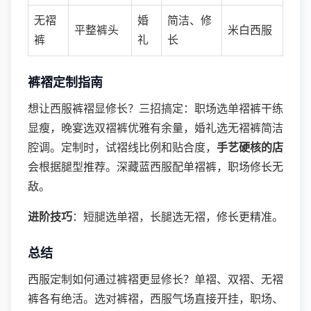
无褶
婚
简洁、修
平整裤头
米白西服
裤
礼
长
裤褶定制指南
想让西服裤褶显修长？三招搞定：职场选单褶裤干练
显瘦，晚宴选双褶裤优雅有余量，婚礼选无褶裤简洁
腔调。定制时，试褶线比例和贴合度，
手艺硬核的店
会根据腿型推荐。深藏蓝西服配单褶裤，职场修长无
敌。
进阶技巧
：短腿选单褶，长腿选无褶，修长更精准。
总结
西服定制如何通过裤褶更显修长？单褶、双褶、无褶
裤各有绝活。选对裤褶，西服气场直接开挂，职场、