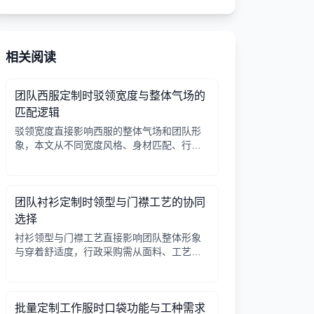
相关阅读
团队西服定制时驳领宽度与整体气场的
匹配逻辑
驳领宽度直接影响西服的整体气场和团队形
象，本文从不同宽度风格、身材匹配、行业
场景等方面提供选择逻辑，帮助行政采购做
出合适决策。
团队衬衫定制时领型与门襟工艺的协同
选择
衬衫领型与门襟工艺直接影响团队整体形象
与穿着舒适度，行政采购需从面料、工艺、
搭配三方面综合考量。
批量定制工作服时口袋功能与工种需求