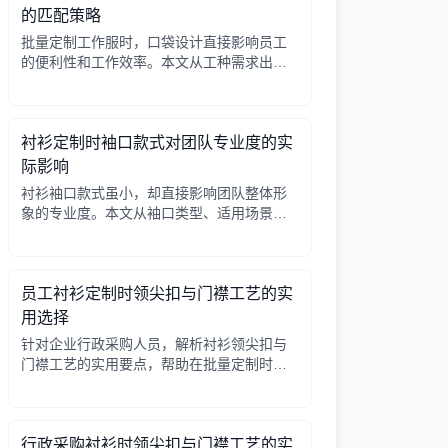
的匹配策略
批量定制工作服时，口袋设计直接影响员工
的便利性和工作效率。本文从工种需求出
发，分析口袋数量、位置、闭合方式等关键
因素，帮助行政采购做出合理选择。
衬衫定制时袖口款式对团队专业度的实
际影响
衬衫袖口款式虽小，却直接影响团队整体形
象的专业度。本文从袖口类型、适用场景、
搭配细节三个角度，帮助采购人员在批量定
制时做出实用选择。
员工衬衫定制时领尖扣与门襟工艺的实
用选择
针对企业行政采购人员，解析衬衫领尖扣与
门襟工艺的实用要点，帮助在批量定制时做
出合理选择。
行政采购衬衫时领尖扣与门襟工艺的实