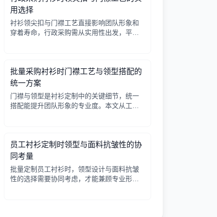
用选择
衬衫领尖扣与门襟工艺直接影响团队形象和
穿着寿命，行政采购需从实用性出发，平衡
成本与品质。本文解析常见工艺差异，提供
选择要点。
批量采购衬衫时门襟工艺与领型搭配的
统一方案
门襟与领型是衬衫定制中的关键细节，统一
搭配能提升团队形象的专业度。本文从工艺
选择、领型搭配、面料适配三个角度给出实
用建议，并附对比表格，帮助行政采购高效
决策。
员工衬衫定制时领型与面料抗皱性的协
同考量
批量定制员工衬衫时，领型设计与面料抗皱
性的选择需要协同考虑，才能兼顾专业形象
与穿着舒适。本文从领型分类、面料特性、
工艺细节等方面提供实用指南。