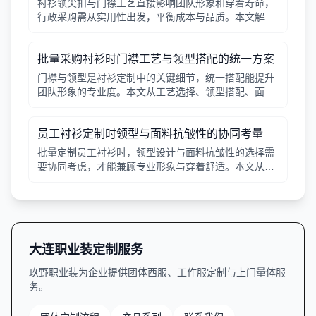
衬衫领尖扣与门襟工艺直接影响团队形象和穿着寿命，
行政采购需从实用性出发，平衡成本与品质。本文解析
常见工艺差异，提供选择要点。
批量采购衬衫时门襟工艺与领型搭配的统一方案
门襟与领型是衬衫定制中的关键细节，统一搭配能提升
团队形象的专业度。本文从工艺选择、领型搭配、面料
适配三个角度给出实用建议，并附对比表格，帮助行政
采购高效决策。
员工衬衫定制时领型与面料抗皱性的协同考量
批量定制员工衬衫时，领型设计与面料抗皱性的选择需
要协同考虑，才能兼顾专业形象与穿着舒适。本文从领
型分类、面料特性、工艺细节等方面提供实用指南。
大连职业装定制服务
玖野职业装为企业提供团体西服、工作服定制与上门量体服
务。