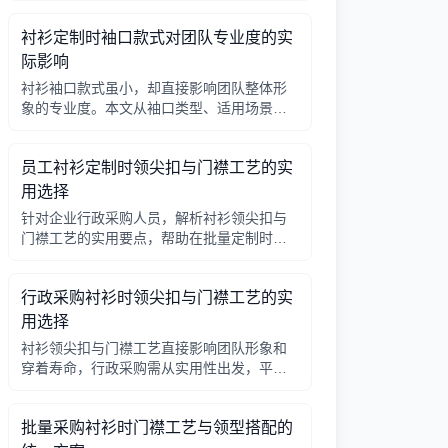
因素，帮助行政采购做出合理选择。
衬衫定制时袖口款式对团队专业度的实
际影响
衬衫袖口款式虽小，却直接影响团队整体形
象的专业度。本文从袖口类型、适用场景、
搭配细节三个角度，帮助采购人员在批量定
制时做出实用选择。
员工衬衫定制时领尖扣与门襟工艺的实
用选择
针对企业行政采购人员，解析衬衫领尖扣与
门襟工艺的实用要点，帮助在批量定制时做
出合理选择。
行政采购衬衫时领尖扣与门襟工艺的实
用选择
衬衫领尖扣与门襟工艺直接影响团队形象和
穿着寿命，行政采购需从实用性出发，平衡
成本与品质。本文解析常见工艺差异，提供
选择要点。
批量采购衬衫时门襟工艺与领型搭配的