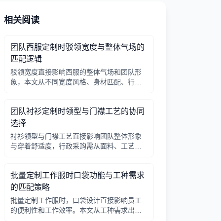
相关阅读
团队西服定制时驳领宽度与整体气场的
匹配逻辑
驳领宽度直接影响西服的整体气场和团队形
象，本文从不同宽度风格、身材匹配、行业
场景等方面提供选择逻辑，帮助行政采购做
出合适决策。
团队衬衫定制时领型与门襟工艺的协同
选择
衬衫领型与门襟工艺直接影响团队整体形象
与穿着舒适度，行政采购需从面料、工艺、
搭配三方面综合考量。
批量定制工作服时口袋功能与工种需求
的匹配策略
批量定制工作服时，口袋设计直接影响员工
的便利性和工作效率。本文从工种需求出
发，分析口袋数量、位置、闭合方式等关键