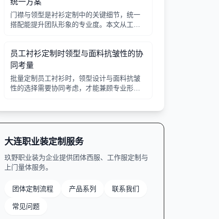
统一方案
门襟与领型是衬衫定制中的关键细节，统一
搭配能提升团队形象的专业度。本文从工艺
选择、领型搭配、面料适配三个角度给出实
用建议，并附对比表格，帮助行政采购高效
员工衬衫定制时领型与面料抗皱性的协
决策。
同考量
批量定制员工衬衫时，领型设计与面料抗皱
性的选择需要协同考虑，才能兼顾专业形象
与穿着舒适。本文从领型分类、面料特性、
工艺细节等方面提供实用指南。
大连职业装定制服务
玖野职业装为企业提供团体西服、工作服定制与
上门量体服务。
团体定制流程
产品系列
联系我们
常见问题