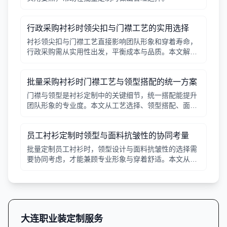
行政采购衬衫时领尖扣与门襟工艺的实用选择
衬衫领尖扣与门襟工艺直接影响团队形象和穿着寿命，
行政采购需从实用性出发，平衡成本与品质。本文解析
常见工艺差异，提供选择要点。
批量采购衬衫时门襟工艺与领型搭配的统一方案
门襟与领型是衬衫定制中的关键细节，统一搭配能提升
团队形象的专业度。本文从工艺选择、领型搭配、面料
适配三个角度给出实用建议，并附对比表格，帮助行政
采购高效决策。
员工衬衫定制时领型与面料抗皱性的协同考量
批量定制员工衬衫时，领型设计与面料抗皱性的选择需
要协同考虑，才能兼顾专业形象与穿着舒适。本文从领
型分类、面料特性、工艺细节等方面提供实用指南。
大连职业装定制服务