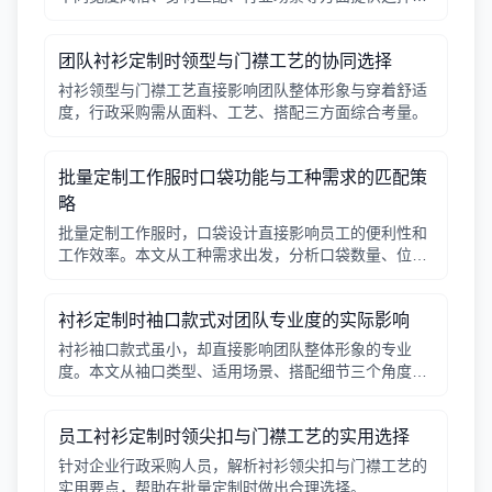
辑，帮助行政采购做出合适决策。
团队衬衫定制时领型与门襟工艺的协同选择
衬衫领型与门襟工艺直接影响团队整体形象与穿着舒适
度，行政采购需从面料、工艺、搭配三方面综合考量。
批量定制工作服时口袋功能与工种需求的匹配策
略
批量定制工作服时，口袋设计直接影响员工的便利性和
工作效率。本文从工种需求出发，分析口袋数量、位
置、闭合方式等关键因素，帮助行政采购做出合理选
择。
衬衫定制时袖口款式对团队专业度的实际影响
衬衫袖口款式虽小，却直接影响团队整体形象的专业
度。本文从袖口类型、适用场景、搭配细节三个角度，
帮助采购人员在批量定制时做出实用选择。
员工衬衫定制时领尖扣与门襟工艺的实用选择
针对企业行政采购人员，解析衬衫领尖扣与门襟工艺的
实用要点，帮助在批量定制时做出合理选择。