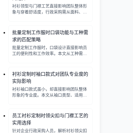
衬衫领型与门襟工艺直接影响团队整体形
象与穿着舒适度，行政采购需从面料、工
艺、搭配三方面综合考量。
批量定制工作服时口袋功能与工种需
求的匹配策略
批量定制工作服时，口袋设计直接影响员
工的便利性和工作效率。本文从工种需求
出发，分析口袋数量、位置、闭合方式等
关键因素，帮助行政采购做出合理选择。
衬衫定制时袖口款式对团队专业度的
实际影响
衬衫袖口款式虽小，却直接影响团队整体
形象的专业度。本文从袖口类型、适用场
景、搭配细节三个角度，帮助采购人员在
批量定制时做出实用选择。
员工衬衫定制时领尖扣与门襟工艺的
实用选择
针对企业行政采购人员，解析衬衫领尖扣