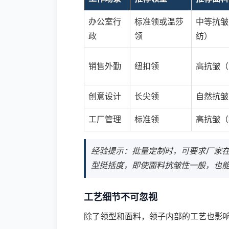
办公室行
标准领或温莎
中等抗皱
政
领
纺）
销售外勤
纽扣领
高抗皱（
创意设计
长尖领
自然抗皱
工厂管理
标准领
高抗皱（
经验提示：批量定制时，可要求厂家
型挺括度，即使面料抗皱性一般，也
工艺细节不可忽视
除了领型和面料，领子内部的工艺也影