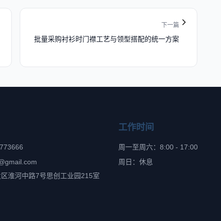
下一篇
批量采购衬衫时门襟工艺与领型搭配的统一方案
工作时间
6773666
周一至周六：8:00 - 17:00
@gmail.com
周日：休息
区淮河中路7号思创工业园215室