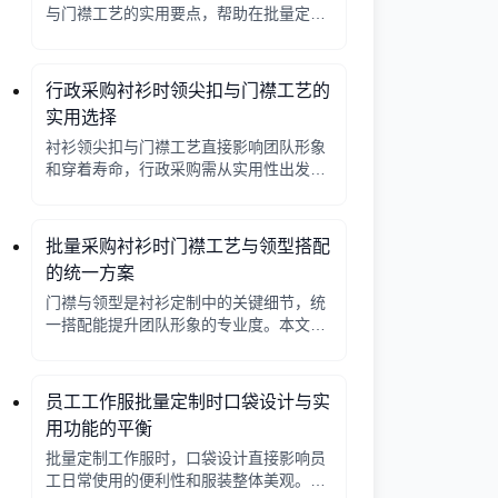
与门襟工艺的实用要点，帮助在批量定制
时做出合理选择。
行政采购衬衫时领尖扣与门襟工艺的
实用选择
衬衫领尖扣与门襟工艺直接影响团队形象
和穿着寿命，行政采购需从实用性出发，
平衡成本与品质。本文解析常见工艺差
异，提供选择要点。
批量采购衬衫时门襟工艺与领型搭配
的统一方案
门襟与领型是衬衫定制中的关键细节，统
一搭配能提升团队形象的专业度。本文从
工艺选择、领型搭配、面料适配三个角度
给出实用建议，并附对比表格，帮助行政
采购高效决策。
员工工作服批量定制时口袋设计与实
用功能的平衡
批量定制工作服时，口袋设计直接影响员
工日常使用的便利性和服装整体美观。本