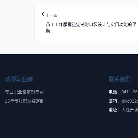
上一篇
员工工作服批量定制时口袋设计与实用功能的平
衡
玖野职业装
联系我们
专业职业装定制专家
电话：
0411-6
15年专注职业装定制
邮箱：
dlhc922
地址：
大连开发