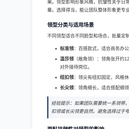
果。领型影响形象风格，抗皱性关乎日
量。选择得当，能让团队整体形象更专
领型分类与适用场景
不同领型适合不同脸型和场合，批量定
标准领
：百搭款式，适合商务办公
温莎领
（敞角领）：领角张开约1
对外接待岗位。
纽扣领
：领尖有纽扣固定，风格休
长尖领
：领角细长，适合搭配细领
经验提示：如果团队需要统一系领带
扣领或长尖领更自然。避免选择过于