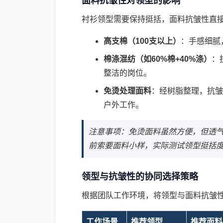
面料抗皱性对领型的影响
衬衫领型需要保持挺括，面料抗皱性直
高支棉（100支以上）
：手感细腻
棉涤混纺（如60%棉+40%涤）
：
整洁的岗位。
免烫处理面料
：经树脂整理，抗皱
户外工作。
注意事项：免烫面料虽然方便，但透
前索要面料小样，实际测试领型挺括
领型与抗皱性的协同选择策略
根据团队工作环境，将领型与面料抗皱
工作场景
推荐领型
推荐面料