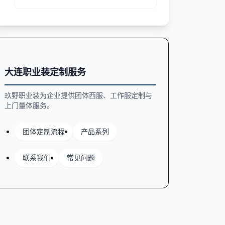
文从口袋位置、数量、开口方式、加固工
艺等方面分析如何平衡实用性与外观，帮
助行政采购人员做出合理决策。
大连职业装定制服务
玖野职业装为企业提供团体西服、工作服定制与
上门量体服务。
团体定制流程
产品系列
联系我们
常见问题