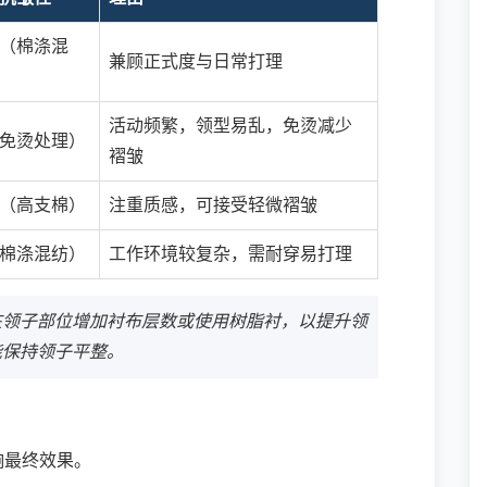
（棉涤混
兼顾正式度与日常打理
活动频繁，领型易乱，免烫减少
免烫处理）
褶皱
（高支棉）
注重质感，可接受轻微褶皱
棉涤混纺）
工作环境较复杂，需耐穿易打理
在领子部位增加衬布层数或使用树脂衬，以提升领
能保持领子平整。
响最终效果。