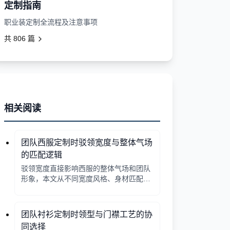
定制指南
职业装定制全流程及注意事项
共
806
篇
相关阅读
团队西服定制时驳领宽度与整体气场
的匹配逻辑
驳领宽度直接影响西服的整体气场和团队
形象，本文从不同宽度风格、身材匹配、
行业场景等方面提供选择逻辑，帮助行政
采购做出合适决策。
团队衬衫定制时领型与门襟工艺的协
同选择