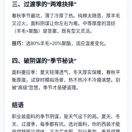
三、过渡季的“两难抉择”
春秋季节最坑，薄了冷厚了热。纯棉太随意，厚羊毛
又过火，面料阴谋让你左右为难。中等厚度的混纺
（羊毛+聚酯）是答案，既有型又灵活。
技巧：
选80%羊毛+20%聚酯，适应温差变化。
四、破阴谋的“季节秘诀”
面料要应季：夏天轻薄透气，冬天厚实保暖，春秋平
衡厚度。试穿时模拟场景，热不热冷不冷摸清楚。别
被“高级”忽悠，季节才是硬道理。
结语
职业装面料的季节阴谋，是天气设下的局。夏天、冬
天、过渡季，每季都有坑。选对面料，你的西装才能
穿得舒服又得体。下次买衣服，别只看款，季节得算