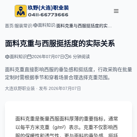
面料知识
首页
/
服装常识
/
/
面料克重与西服挺括度的实际
关系
面料克重与西服挺括度的实际关系
面料知识
2026年07月07日
6 分钟阅读
文章摘要：
面料克重直接影响西服的垂坠感和挺括度，行政采购在批量
定制时需根据季节和穿着场景合理选择克重范围。
大连玖野职业装 · 发布
2026年07月07日
面料克重是衡量西服面料厚薄的重要指标，通常
以每平方米克重（g/m²）表示。克重不仅影响西
服的保暖性和透气性，更与面料的垂坠感、挺括