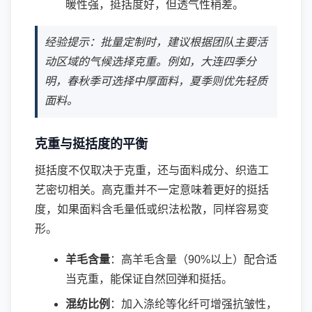
暖性强，挺括度好，但透气性稍差。
经验提示：批量定制时，建议根据团队主要活
动区域的气候选择克重。例如，大连四季分
明，春秋季可选择中厚面料，夏季则优先轻质
面料。
克重与挺括度的平衡
挺括度不仅取决于克重，还与面料成分、织造工
艺密切相关。高克重并不一定意味着更好的挺括
度，如果面料含毛量低或织法松散，同样容易变
形。
羊毛含量
：高羊毛含量（90%以上）配合适
当克重，能保证自然回弹和挺括。
混纺比例
：加入涤纶等化纤可增强抗皱性，