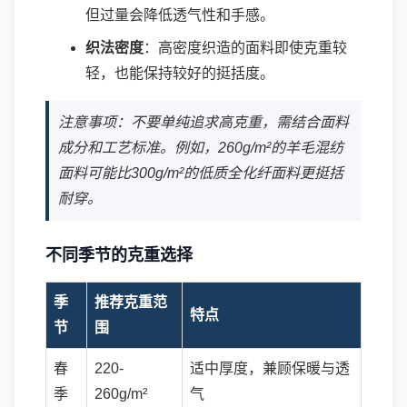
但过量会降低透气性和手感。
织法密度
：高密度织造的面料即使克重较
轻，也能保持较好的挺括度。
注意事项：不要单纯追求高克重，需结合面料
成分和工艺标准。例如，260g/m²的羊毛混纺
面料可能比300g/m²的低质全化纤面料更挺括
耐穿。
不同季节的克重选择
季
推荐克重范
特点
节
围
春
220-
适中厚度，兼顾保暖与透
季
260g/m²
气