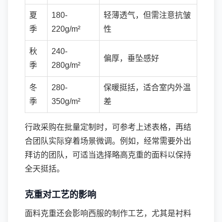
夏
180-
轻薄透气，但需注意抗皱
季
220g/m²
性
秋
240-
偏厚，垂坠感好
季
280g/m²
冬
280-
保暖挺括，适合室内外温
季
350g/m²
差
行政采购在批量定制时，可参考上述表格，再结
合团队实际穿着场景微调。例如，经常需要外出
拜访的团队，可适当选择略高克重的面料以保持
全天挺括。
克重对工艺的影响
面料克重还会影响西服的制作工艺，尤其是衬料