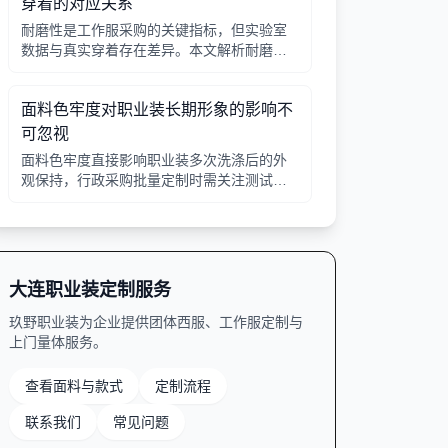
穿着的对应关系
耐磨性是工作服采购的关键指标，但实验室
数据与真实穿着存在差异。本文解析耐磨测
试的常见方法，并说明如何结合工种环境选
择合适面料。
面料色牢度对职业装长期形象的影响不
可忽视
面料色牢度直接影响职业装多次洗涤后的外
观保持，行政采购批量定制时需关注测试等
级与实际使用场景的匹配。
大连职业装定制服务
玖野职业装为企业提供团体西服、工作服定制与
上门量体服务。
查看面料与款式
定制流程
联系我们
常见问题