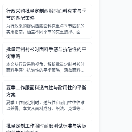
与实际穿着的联动关系。
行政采购批量定制西服时面料克重与季
节的匹配策略
为行政采购提供西服面料克重与季节匹配的
实用指南，涵盖不同季节的克重选择、面料
成分考量及定制注意事项，帮助企业打造舒
适得体的团队形象。
批量定制衬衫时面料手感与抗皱性的平
衡策略
本文从行政采购视角，解析批量定制衬衫时
面料手感与抗皱性的平衡策略，涵盖面料成
分、织法、后整理等关键因素，并提供实用
建议与对比表格。
夏季工作服面料透气性与耐用性的平衡
方案
夏季工作服定制时，透气性和耐用性往往难
以兼得。本文从面料成分、织法、克重等方
面分析如何平衡两者，并给出实用建议。
批量定制工作服时耐磨测试标准与实际