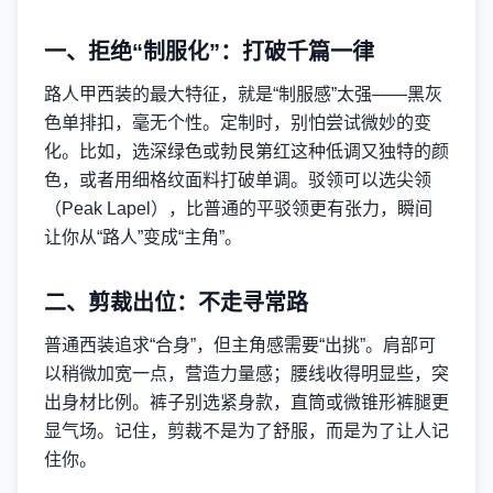
一、拒绝“制服化”：打破千篇一律
路人甲西装的最大特征，就是“制服感”太强——黑灰
色单排扣，毫无个性。定制时，别怕尝试微妙的变
化。比如，选深绿色或勃艮第红这种低调又独特的颜
色，或者用细格纹面料打破单调。驳领可以选尖领
（Peak Lapel），比普通的平驳领更有张力，瞬间
让你从“路人”变成“主角”。
二、剪裁出位：不走寻常路
普通西装追求“合身”，但主角感需要“出挑”。肩部可
以稍微加宽一点，营造力量感；腰线收得明显些，突
出身材比例。裤子别选紧身款，直筒或微锥形裤腿更
显气场。记住，剪裁不是为了舒服，而是为了让人记
住你。