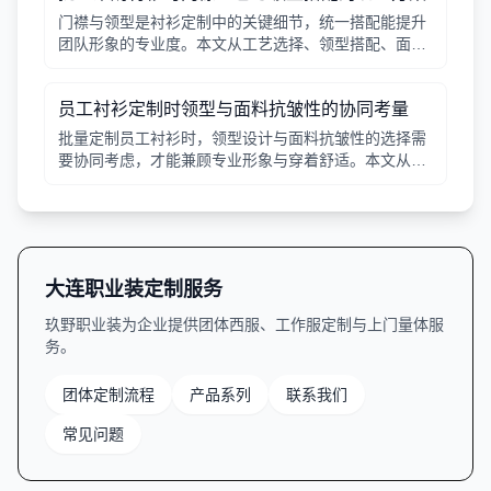
门襟与领型是衬衫定制中的关键细节，统一搭配能提升
团队形象的专业度。本文从工艺选择、领型搭配、面料
适配三个角度给出实用建议，并附对比表格，帮助行政
采购高效决策。
员工衬衫定制时领型与面料抗皱性的协同考量
批量定制员工衬衫时，领型设计与面料抗皱性的选择需
要协同考虑，才能兼顾专业形象与穿着舒适。本文从领
型分类、面料特性、工艺细节等方面提供实用指南。
大连职业装定制服务
玖野职业装为企业提供团体西服、工作服定制与上门量体服
务。
团体定制流程
产品系列
联系我们
常见问题