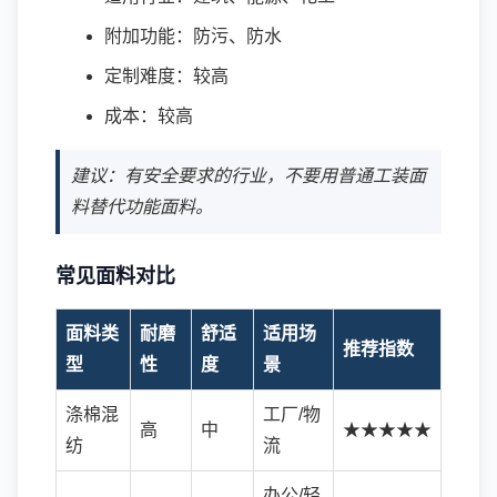
附加功能：防污、防水
定制难度：较高
成本：较高
建议：有安全要求的行业，不要用普通工装面
料替代功能面料。
常见面料对比
面料类
耐磨
舒适
适用场
推荐指数
型
性
度
景
涤棉混
工厂/物
高
中
★★★★★
纺
流
办公/轻