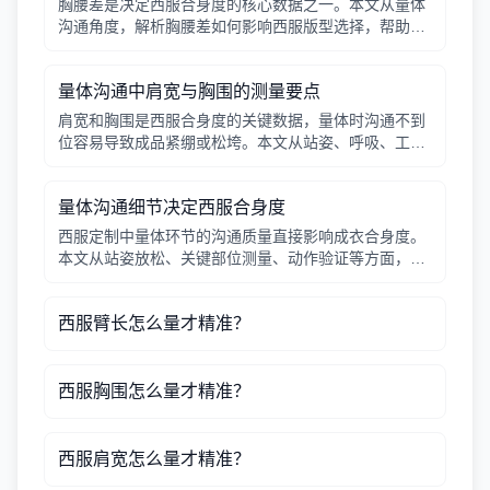
胸腰差是决定西服合身度的核心数据之一。本文从量体
沟通角度，解析胸腰差如何影响西服版型选择，帮助行
政采购与团队定制时更精准地把握尺寸。
量体沟通中肩宽与胸围的测量要点
肩宽和胸围是西服合身度的关键数据，量体时沟通不到
位容易导致成品紧绷或松垮。本文从站姿、呼吸、工具
使用等角度梳理测量要点，帮助采购方与量体师高效配
合。
量体沟通细节决定西服合身度
西服定制中量体环节的沟通质量直接影响成衣合身度。
本文从站姿放松、关键部位测量、动作验证等方面，提
供实用量体沟通技巧，帮助行政采购和人事管理者确保
团队职业装效果。
西服臂长怎么量才精准？
西服胸围怎么量才精准？
西服肩宽怎么量才精准？