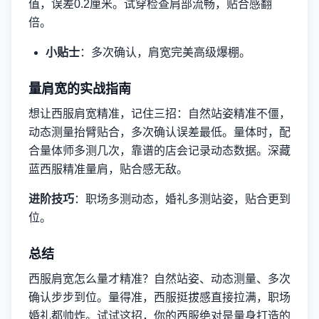
值，误差0.2厘米。试穿检查肩部流畅，贴合感翻
倍。
小贴士
：多次确认，肩宽完美高级爆棚。
量肩宽的实战指南
想让西服肩宽精准，记住三招：自然站姿精准不僵，
动态测量抬臂贴合，多次确认误差最低。量体时，配
合量体师多测几次，靠谱的店会记录动态数据。深藏
蓝西服精准量肩，贴合感无敌。
进阶技巧
：职场多测动态，婚礼多测站姿，贴合更到
位。
总结
西服肩宽怎么量才精准？自然站姿、动态测量、多次
确认步步到位。量得准，西服挺拔感直接拉满，职场
婚礼都帅炸。试试这招，你的西服绝对是量身打造的