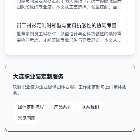
门襟与领型是衬衫定制中的关键细节，统一搭配能提升
团队形象的专业度。本文从工艺选择、领型搭配、面料
适配三个角度给出实用建议，并附对比表格，帮助行政
采购高效决策。
员工衬衫定制时领型与面料抗皱性的协同考量
批量定制员工衬衫时，领型设计与面料抗皱性的选择需
要协同考虑，才能兼顾专业形象与穿着舒适。本文从领
型分类、面料特性、工艺细节等方面提供实用指南。
大连职业装定制服务
玖野职业装为企业提供团体西服、工作服定制与上门量体服
务。
团体定制流程
产品系列
联系我们
常见问题