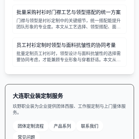
常见工艺差异，提供选择要点。
批量采购衬衫时门襟工艺与领型搭配的统一方案
门襟与领型是衬衫定制中的关键细节，统一搭配能提升
团队形象的专业度。本文从工艺选择、领型搭配、面料
适配三个角度给出实用建议，并附对比表格，帮助行政
采购高效决策。
员工衬衫定制时领型与面料抗皱性的协同考量
批量定制员工衬衫时，领型设计与面料抗皱性的选择需
要协同考虑，才能兼顾专业形象与穿着舒适。本文从领
型分类、面料特性、工艺细节等方面提供实用指南。
大连职业装定制服务
玖野职业装为企业提供团体西服、工作服定制与上门量体服
务。
团体定制流程
产品系列
联系我们
常见问题