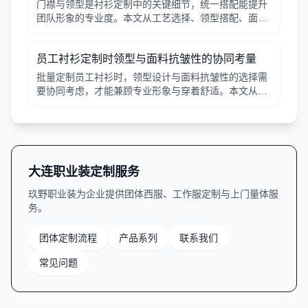
门襟与领型是衬衫定制中的关键细节，统一搭配能提升
团队形象的专业度。本文从工艺选择、领型搭配、面料
适配三个角度给出实用建议，并附对比表格，帮助行政
采购高效决策。
员工衬衫定制时领型与面料抗皱性的协同考量
批量定制员工衬衫时，领型设计与面料抗皱性的选择需
要协同考虑，才能兼顾专业形象与穿着舒适。本文从领
型分类、面料特性、工艺细节等方面提供实用指南。
大连职业装定制服务
玖野职业装为企业提供团体西服、工作服定制与上门量体服
务。
团体定制流程
产品系列
联系我们
常见问题