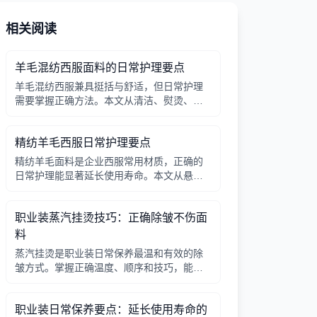
相关阅读
羊毛混纺西服面料的日常护理要点
羊毛混纺西服兼具挺括与舒适，但日常护理
需要掌握正确方法。本文从清洁、熨烫、收
纳三个方面介绍实用技巧，帮助行政采购人
员延长西服使用寿命。
精纺羊毛西服日常护理要点
精纺羊毛面料是企业西服常用材质，正确的
日常护理能显著延长使用寿命。本文从悬
挂、除尘、轮换穿着三个方面给出具体建
议。
职业装蒸汽挂烫技巧：正确除皱不伤面
料
蒸汽挂烫是职业装日常保养最温和有效的除
皱方式。掌握正确温度、顺序和技巧，能显
著减少干洗次数，延长西装使用寿命。
职业装日常保养要点：延长使用寿命的