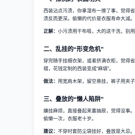
西装沾点污渍，你拿湿布一擦了事，觉得省
渍反而更深。偷懒的代价是衣服寿命大减。
正解：
小污渍用干布吸，大的送干洗，别用
二、乱挂的“形变危机”
穿完随手挂细衣架，或者挤满衣柜，觉得省
褶，花钱定制的西装变成“麻袋”。
做法：
用宽肩木架，留空悬挂，裤子用夹子
三、叠放的“懒人陷阱”
嫌挂麻烦，直接叠起来塞抽屉，觉得没事。
偷懒一次，衣服老十岁。
建议：
不穿时套防尘袋挂好，叠放是大忌。