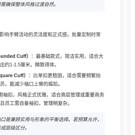
但需确保整体风格过渡自然。
接影响手臂活动的灵活度和正式感。批量定制时常
unded Cuff）
：最基础款式，简洁实用，适合大
约1-1.5厘米，精致得体。
uare Cuff）
：比单扣更稳固，适合需要频繁抬
员，能减少袖口上窜的尴尬。
用袖扣，风格正式优雅，适合高层管理或重要商务
且员工需自备袖扣，管理稍复杂。
袖口是兼顾实用与形象的平衡选择。若预算允许，
形成层级区分。