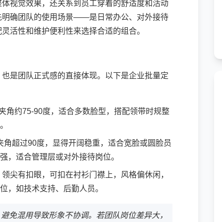
整体视觉效果，还关系到员工穿着的舒适度和活动
先明确团队的使用场景——是日常办公、对外接待
配灵活性和维护便利性来选择合适的组合。
，也是团队正式感的直接体现。以下是企业批量定
夹角约75-90度，适合多数脸型，搭配领带时规整
。
夹角超过90度，显得开阔稳重，适合宽脸或圆脸员
强，适合管理层或对外接待岗位。
：领尖有扣眼，可扣在衬衫门襟上，风格偏休闲，
位，如技术支持、后勤人员。
，避免混用导致形象不协调。若团队岗位差异大，