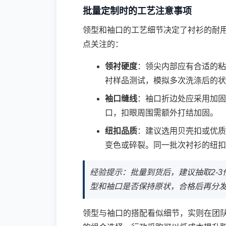
批量定制时的工艺注意事项
领型和袖口的工艺细节决定了衬衫的耐
点关注的：
领衬硬度
：领尖内部应有合适的粘
衬样品测试，模拟多次洗涤后的状
袖口缝线
：袖口折边处应采用加固
口，扣眼周围需额外打结加固。
纽扣品质
：建议选用贝壳扣或优质
变色或碎裂。同一批次衬衫的纽扣
经验提示：批量到货后，建议抽取2-
型和袖口是否保持原状，合格后再分
领型与袖口的搭配看似细节，实则在团队