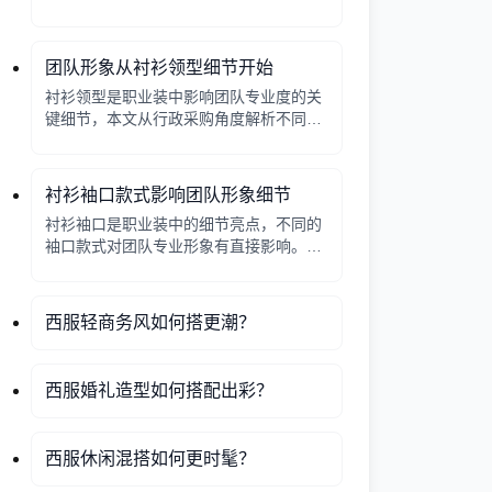
政采购角度分析衬衫颜色的搭配原则，帮
助管理者做出高效决策。
团队形象从衬衫领型细节开始
衬衫领型是职业装中影响团队专业度的关
键细节，本文从行政采购角度解析不同领
型的特点、适用场景及定制注意事项。
衬衫袖口款式影响团队形象细节
衬衫袖口是职业装中的细节亮点，不同的
袖口款式对团队专业形象有直接影响。本
文介绍常见袖口类型、搭配建议及定制注
意事项，帮助行政采购人员做出合适选
择。
西服轻商务风如何搭更潮？
西服婚礼造型如何搭配出彩？
西服休闲混搭如何更时髦？